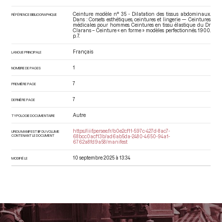
Ceinture modèle n° 35 - Dilatation des tissus abdominaux.
RÉFÉRENCE BIBLIOGRAPHIQUE
Dans : Corsets esthétiques, ceintures et lingerie — Ceintures
médicales pour hommes. Ceintures en tissu élastique du Dr
Clarans – Ceinture « en forme » modèles perfectionnés
. 1900.
p. 7.
Français
LANGUE PRINCIPALE
1
NOMBRE DE PAGES
7
PREMIÈRE PAGE
7
DERNIÈRE PAGE
Autre
TYPOLOGIE DOCUMENTAIRE
https://iiif.persee.fr/b0e2cf11-597c-427d-8ac7-
URI DU MANIFEST IIIF DU VOLUME
CONTENANT LE DOCUMENT
68bcc0acf13b/ad6ab5da-2480-4650-94a1-
6762a8fd9a58/manifest
10 septembre 2025 à 13:34
MODIFIÉ LE