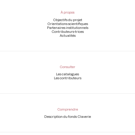
du
pied
À propos
de
page
Objectifs du projet
Orientations scientifiques
Partenaires institutionnels
Contributeurs-trices
Actualités
Consulter
Les catalogues
Les contributeurs
Comprendre
Description du fonds Claverie