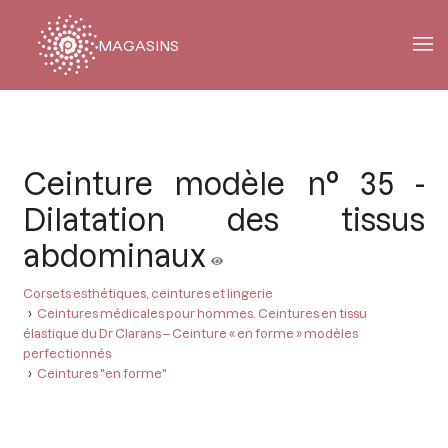
MAGASINS
Fil
d'Ariane
Ceinture modèle n° 35 -
Dilatation des tissus
abdominaux
Corsets esthétiques, ceintures et lingerie
Ceintures médicales pour hommes. Ceintures en tissu
élastique du Dr Clarans – Ceinture « en forme » modèles
perfectionnés
Ceintures "en forme"