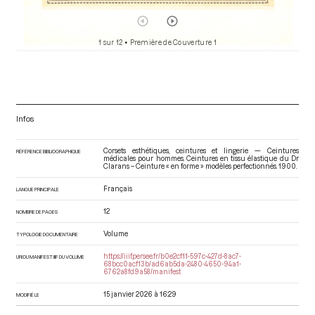
1 sur 12
• Première de Couverture 1
Infos
Corsets esthétiques, ceintures et lingerie — Ceintures
RÉFÉRENCE BIBLIOGRAPHIQUE
médicales pour hommes. Ceintures en tissu élastique du Dr
Clarans – Ceinture « en forme » modèles perfectionnés
. 1900.
Français
LANGUE PRINCIPALE
12
NOMBRE DE PAGES
Volume
TYPOLOGIE DOCUMENTAIRE
https://iiif.persee.fr/b0e2cf11-597c-427d-8ac7-
URI DU MANIFEST IIIF DU VOLUME
68bcc0acf13b/ad6ab5da-2480-4650-94a1-
6762a8fd9a58/manifest
15 janvier 2026 à 16:29
MODIFIÉ LE