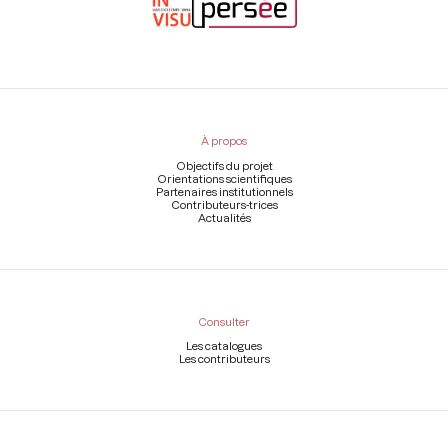
Menu
du
pied
À propos
de
page
Objectifs du projet
Orientations scientifiques
Partenaires institutionnels
Contributeurs-trices
Actualités
Consulter
Les catalogues
Les contributeurs