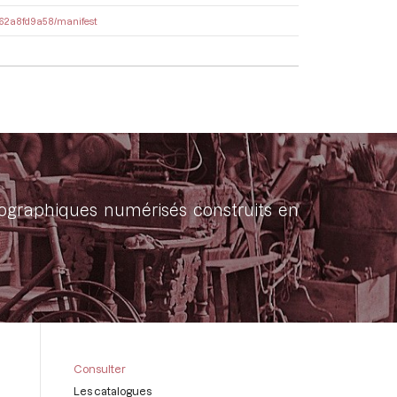
6762a8fd9a58/manifest
onographiques numérisés construits en
Consulter
Les catalogues