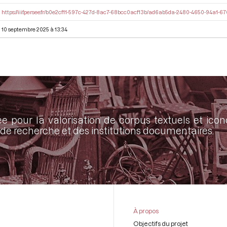
https://iiif.persee.fr/b0e2cf11-597c-427d-8ac7-68bcc0acf13b/ad6ab5da-2480-4650-94a1-
10 septembre 2025 à 13:34
ée pour la valorisation de corpus textuels et ic
de recherche et des institutions documentaires.
À propos
Objectifs du projet