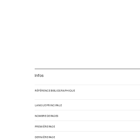
Infos
RÉFÉRENCE BIBLIOGRAPHIQUE
LANGUE PRINCIPALE
NOMBRE DE PAGES
PREMIÈRE PAGE
DERNIÈRE PAGE