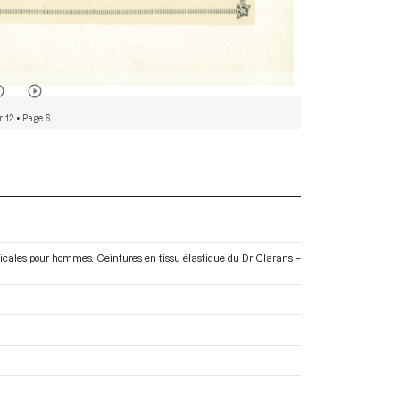
r 12
• Page 6
édicales pour hommes. Ceintures en tissu élastique du Dr Clarans –