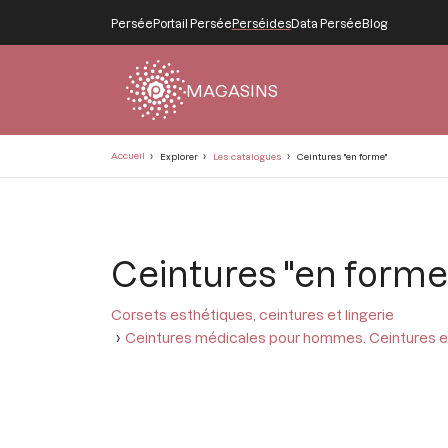
Persée
Portail Persée
Perséides
Data Persée
Blog
MAGASINS
Fil
Accueil
Explorer
Les catalogues
Ceintures "en forme"
d'Ariane
Ceintures "en forme
Corsets esthétiques, ceintures et lingerie
Ceintures médicales pour hommes. Ceintures en 