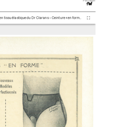
Partager
Ceintures médicales pour hommes. Ceintures en tissu élastique du Dr Clarans – Ceinture « en forme » modèles perfectionnés. Paris : Maison Claverie, 1900. 8 p. (Corsets esthétiques, ceintures et lingerie, 3)