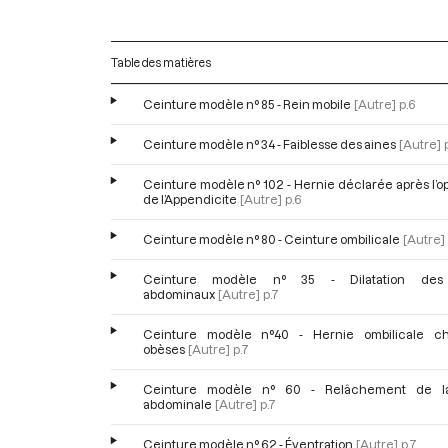
Table des matières
Ceinture modèle n° 85 - Rein mobile
[Autre]
p.6
Ceinture modèle n° 34 - Faiblesse des aines
[Autre]
Ceinture modèle n° 102 - Hernie déclarée après l’o
de l’Appendicite
[Autre]
p.6
Ceinture modèle n° 80 - Ceinture ombilicale
[Autre]
Ceinture modèle n° 35 - Dilatation des 
abdominaux
[Autre]
p.7
Ceinture modèle n°40 - Hernie ombilicale c
obèses
[Autre]
p.7
Ceinture modèle n° 60 - Relâchement de la
abdominale
[Autre]
p.7
Ceinture modèle n° 62 - Éventration
[Autre]
p.7