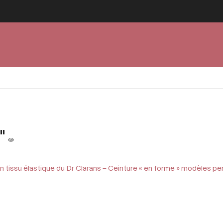
"
tissu élastique du Dr Clarans – Ceinture « en forme » modèles pe