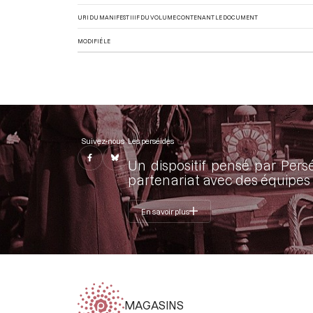
URI DU MANIFEST IIIF DU VOLUME CONTENANT LE DOCUMENT
MODIFIÉ LE
Suivez-nous
Les perséides
Un dispositif pensé par Pers
partenariat avec des équipes 
En savoir plus
MAGASINS