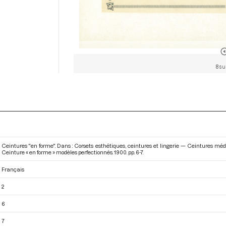
8 su
Ceintures "en forme". Dans : Corsets esthétiques, ceintures et lingerie — Ceintures m
Ceinture « en forme » modèles perfectionnés
. 1900. pp. 6-7.
Français
2
6
7