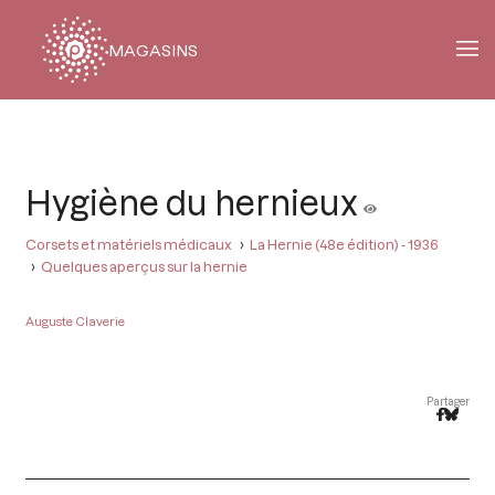
MAGASINS
Fil
d'Ariane
Hygiène du hernieux
Corsets et matériels médicaux
La Hernie (48e édition) - 1936
Quelques aperçus sur la hernie
Auguste Claverie
Partager