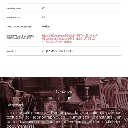
72
PREMIÈRE PAGE
73
DERNIÈRE PAGE
Autre
TYPOLOGIE DOCUMENTAIRE
https://iiif.persee.fr/b0e2cf11-597c-427d-8ac7-
URI DU MANIFEST IIIF DU VOLUME
CONTENANT LE DOCUMENT
68bcc0acf13b/2c4dd646-abb9-4772-8b2f-
1116c256b6fb/manifest
20 janvier 2026 à 00:59
MODIFIÉ LE
Suivez-nous
Les perséides
Un dispositif pensé par Persée pour la valorisation de corpus
textuels et iconographiques numérisés construits en
partenariat avec des équipes de recherche et des institutions
documentaires.