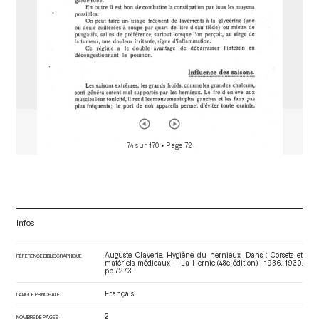
74 sur 170
• Page 72
Infos
Auguste Claverie. Hygiène du hernieux. Dans : Corsets et
RÉFÉRENCE BIBLIOGRAPHIQUE
matériels médicaux — La Hernie (48e édition) - 1936
. 1930.
pp. 72-73.
Français
LANGUE PRINCIPALE
2
NOMBRE DE PAGES