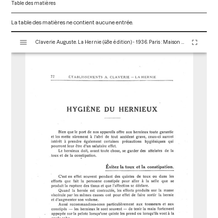
Table des matières
La table des matières ne contient aucune entrée.
V
Claverie Auguste. La Hernie (48e édition) - 1936. Paris : Maison Claverie, 1930. 166 p. (Corsets et matériels médicaux, 16)
i
s
u
a
l
i
s
e
u
r
M
i
r
a
d
o
r