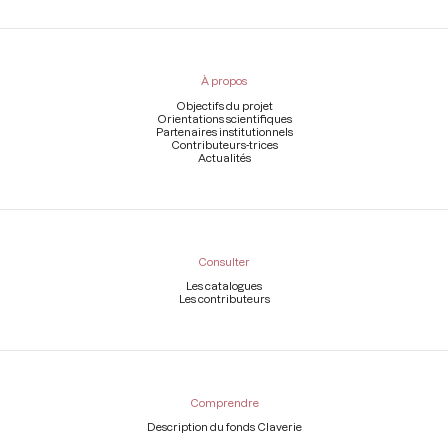
Menu
du
pied
À propos
de
page
Objectifs du projet
Orientations scientifiques
Partenaires institutionnels
Contributeurs-trices
Actualités
Consulter
Les catalogues
Les contributeurs
Comprendre
Description du fonds Claverie