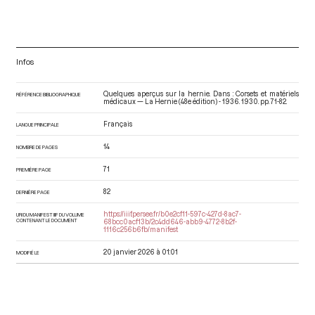
Infos
Quelques aperçus sur la hernie. Dans : Corsets et matériels
RÉFÉRENCE BIBLIOGRAPHIQUE
médicaux — La Hernie (48e édition) - 1936
. 1930. pp. 71-82.
Français
LANGUE PRINCIPALE
14
NOMBRE DE PAGES
71
PREMIÈRE PAGE
82
DERNIÈRE PAGE
https://iiif.persee.fr/b0e2cf11-597c-427d-8ac7-
URI DU MANIFEST IIIF DU VOLUME
CONTENANT LE DOCUMENT
68bcc0acf13b/2c4dd646-abb9-4772-8b2f-
1116c256b6fb/manifest
20 janvier 2026 à 01:01
MODIFIÉ LE