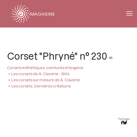
MAGASINS
Fil
d'Ariane
Corset "Phryné" n° 230
Corsets esthétiques, ceintures et lingerie
Les corsets de A. Claverie - 1904
Les corsets sur mesure de A. Claverie
Les corsets. Dernières créations
Partager