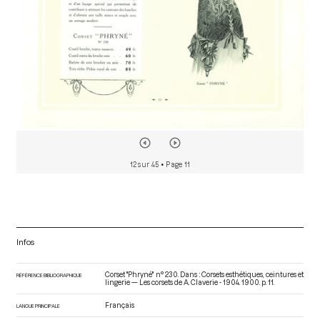
12 sur 45
• Page 11
Infos
Corset "Phryné" n° 230. Dans : Corsets esthétiques, ceintures et
RÉFÉRENCE BIBLIOGRAPHIQUE
lingerie — Les corsets de A. Claverie - 1904
. 1900. p. 11.
Français
LANGUE PRINCIPALE