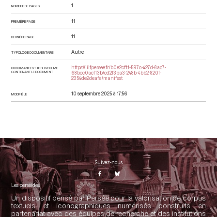
1
NOMBRE DE PAGES
11
PREMIÈRE PAGE
11
DERNIÈRE PAGE
Autre
TYPOLOGIE DOCUMENTAIRE
https://iiif.persee.fr/b0e2cf11-597c-427d-8ac7-
URI DU MANIFEST IIIF DU VOLUME
CONTENANT LE DOCUMENT
68bcc0acf13b/cd2f3ba3-248b-4bb2-820f-
2354de2deafa/manifest
10 septembre 2025 à 17:56
MODIFIÉ LE
Suivez-nous
Les perséides
Un dispositif pensé par Persée pour la valorisation de corpus
textuels et iconographiques numérisés construits en
partenariat avec des équipes de recherche et des institutions