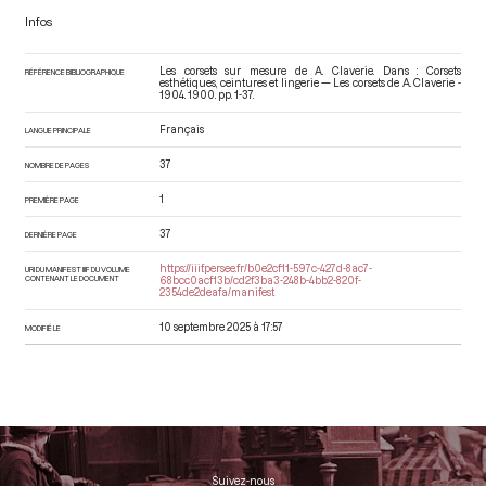
Infos
Les corsets sur mesure de A. Claverie. Dans : Corsets
RÉFÉRENCE BIBLIOGRAPHIQUE
esthétiques, ceintures et lingerie — Les corsets de A. Claverie -
1904
. 1900. pp. 1-37.
Français
LANGUE PRINCIPALE
37
NOMBRE DE PAGES
1
PREMIÈRE PAGE
37
DERNIÈRE PAGE
https://iiif.persee.fr/b0e2cf11-597c-427d-8ac7-
URI DU MANIFEST IIIF DU VOLUME
CONTENANT LE DOCUMENT
68bcc0acf13b/cd2f3ba3-248b-4bb2-820f-
2354de2deafa/manifest
10 septembre 2025 à 17:57
MODIFIÉ LE
Suivez-nous