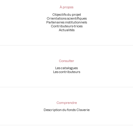
pied
À propos
de
page
Objectifs du projet
Orientations scientifiques
Partenaires institutionnels
Contributeurs-trices
Actualités
Consulter
Les catalogues
Les contributeurs
Comprendre
Description du fonds Claverie