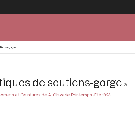
tiens-gorge
iques de soutiens-gorge
orsets et Ceintures de A. Claverie Printemps-Été 1924