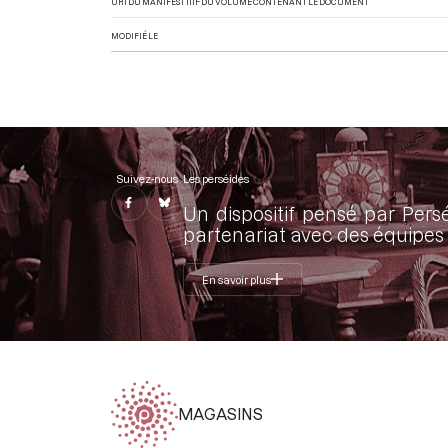
URI DU MANIFEST IIIF DU VOLUME CONTENANT LE DOCUMENT
MODIFIÉ LE
Suivez-nous
Les perséides
Un dispositif pensé par Pers
partenariat avec des équipes 
En savoir plus
MAGASINS