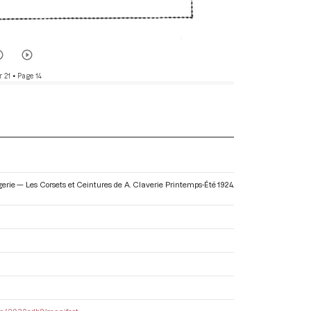
r 21
• Page 14
ngerie — Les Corsets et Ceintures de A. Claverie Printemps-Été 1924
.