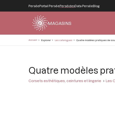
Persée
Portail Persée
Perséides
Data Persée
Blog
MAGASINS
Fil
Accueil
Explorer
Les catalogues
Quatre modèles pratiques de sou
d'Ariane
Quatre modèles prat
Corsets esthétiques, ceintures et lingerie
Les C