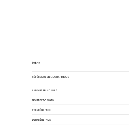
Infos
RÉFÉRENCE BIBLIOGRAPHIQUE
LANGUE PRINCIPALE
NOMBRE DE PAGES
PREMIÈRE PAGE
DERNIÈRE PAGE