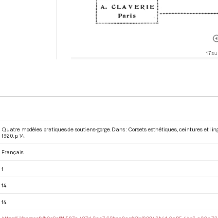
17 su
Quatre modèles pratiques de soutiens-gorge. Dans : Corsets esthétiques, ceintures et li
1920. p. 14.
Français
1
14
14