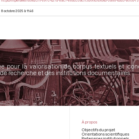
https://iiif.persee.fr/b0e2cf11-597c-427d-8ac7-68bcc0acf13b/99249b4d-0a85-4bb3-a00b
8 octobre 2025 à 11:46
ée pour la valorisation de corpus textuels et ic
de recherche et des institutions documentaires.
À propos
Objectifs du projet
Orientations scientifiques
Partenaires institutionnels