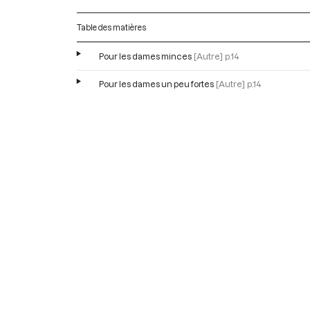
Table des matières
Pour les dames minces
[Autre]
p.14
Pour les dames un peu fortes
[Autre]
p.14