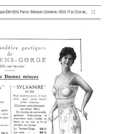
Les Corsets et Ceintures de A. Claverie Printemps-Été 1924. Paris : Maison Claverie, 1920. 17 p. (Corsets esthétiques, ceintures et lingerie, 45)