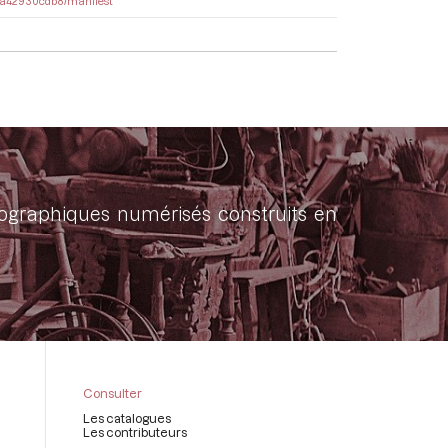
-73a42930cdb8/manifest
onographiques numérisés construits en
Consulter
Les catalogues
Les contributeurs