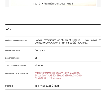
1 sur 21
• Première de Couverture 1
Infos
Corsets esthétiques, ceintures et lingerie — Les Corsets et
RÉFÉRENCE BIBLIOGRAPHIQUE
Ceintures de A. Claverie Printemps-Été 1924
. 1920.
Français
LANGUE PRINCIPALE
21
NOMBRE DE PAGES
Volume
TYPOLOGIE DOCUMENTAIRE
https://iiif.persee.fr/b0e2cf11-597c-427d-8ac7-
URI DU MANIFEST IIIF DU VOLUME
68bcc0acf13b/99249b4d-0a85-4bb3-a00b-
73a42930cdb8/manifest
15 janvier 2026 à 16:38
MODIFIÉ LE