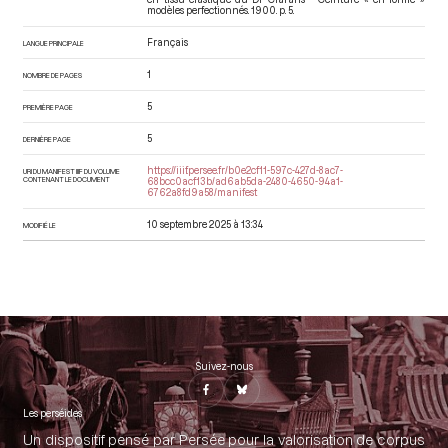
modèles perfectionnés
. 1900. p. 5.
Français
LANGUE PRINCIPALE
1
NOMBRE DE PAGES
5
PREMIÈRE PAGE
5
DERNIÈRE PAGE
https://iiif.persee.fr/b0e2cf11-597c-427d-8ac7-
URI DU MANIFEST IIIF DU VOLUME
CONTENANT LE DOCUMENT
68bcc0acf13b/ad6ab5da-2480-4650-94a1-
6762a8fd9a58/manifest
10 septembre 2025 à 13:34
MODIFIÉ LE
Suivez-nous
Les perséides
Un dispositif pensé par Persée pour la valorisation de corpus