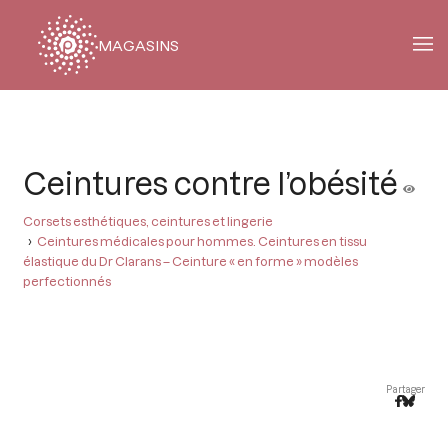
MAGASINS
Fil
d'Ariane
Ceintures contre l’obésité
Corsets esthétiques, ceintures et lingerie
Ceintures médicales pour hommes. Ceintures en tissu
élastique du Dr Clarans – Ceinture « en forme » modèles
perfectionnés
Partager