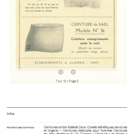
r
7 sur 12
• Page 5
Infos
Ceintures contre l’obésité. Dans : Corsets esthétiques, ceintures
RÉFÉRENCE BIBLIOGRAPHIQUE
et lingerie — Ceintures médicales pour hommes. Ceintures
en tissu élastique du Dr Clarans – Ceinture « en forme »