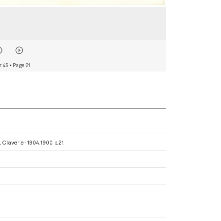
r 45
• Page 21
. Claverie - 1904
. 1900. p. 21.