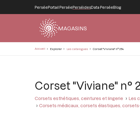
Persée
Portail Persée
Perséides
Data Persée
Blog
MAGASINS
Fil
Accueil
Explorer
Les catalogues
Corset "Viviane" n° 254
d'Ariane
Corset "Viviane" n° 
Corsets esthétiques, ceintures et lingerie
Les c
Corsets médicaux, corsets élastiques, corsets-