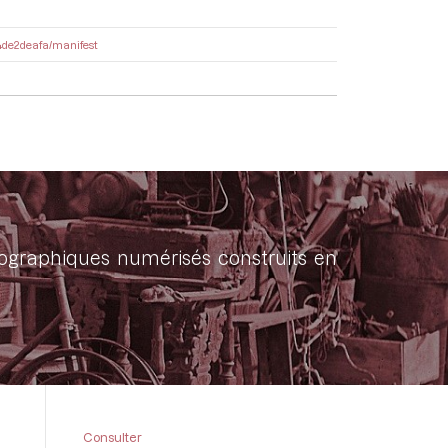
54de2deafa/manifest
onographiques numérisés construits en
Consulter