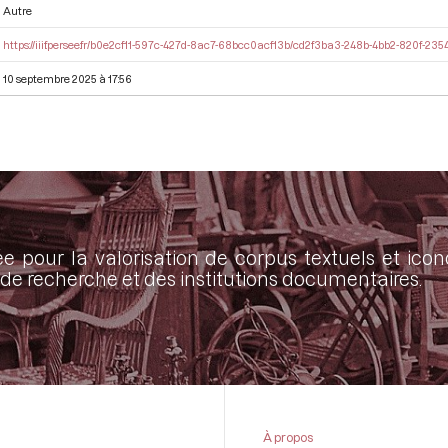
Autre
https://iiif.persee.fr/b0e2cf11-597c-427d-8ac7-68bcc0acf13b/cd2f3ba3-248b-4bb2-820f-23
10 septembre 2025 à 17:56
ée pour la valorisation de corpus textuels et ic
de recherche et des institutions documentaires.
À propos