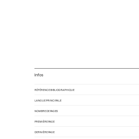
Infos
RÉFÉRENCE BIBLIOGRAPHIQUE
LANGUE PRINCIPALE
NOMBRE DE PAGES
PREMIÈRE PAGE
DERNIÈRE PAGE