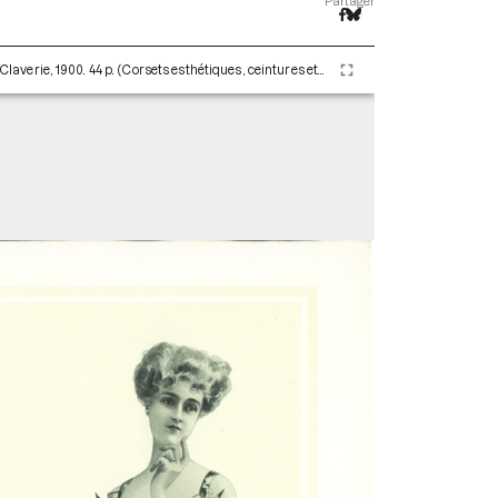
Partager
Les corsets de A. Claverie - 1904. Paris : Maison Claverie, 1900. 44 p. (Corsets esthétiques, ceintures et lingerie, 10)