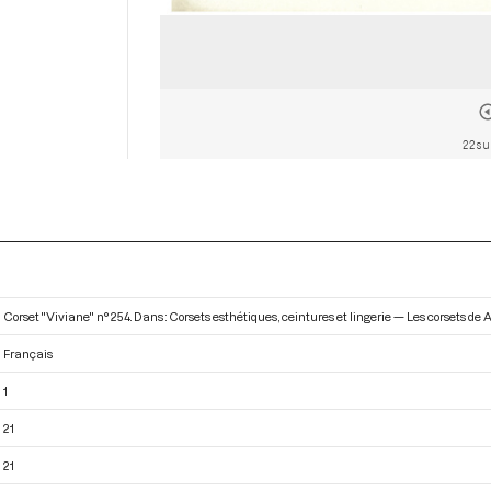
22 su
Corset "Viviane" n° 254. Dans : Corsets esthétiques, ceintures et lingerie — Les corsets de A
Français
1
21
21