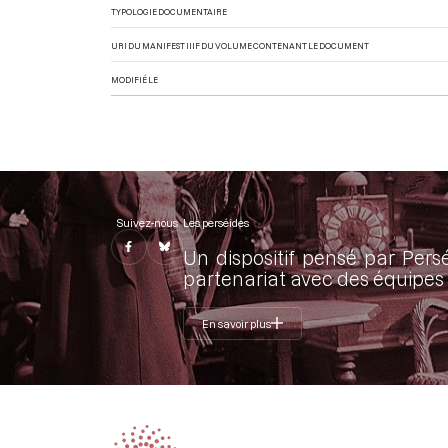
TYPOLOGIE DOCUMENTAIRE
URI DU MANIFEST IIIF DU VOLUME CONTENANT LE DOCUMENT
MODIFIÉ LE
Suivez-nous
Les perséides
Un dispositif pensé par Pers
partenariat avec des équipes 
En savoir plus