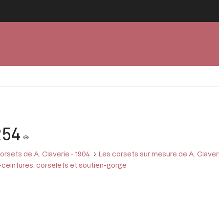
254
orsets de A. Claverie - 1904
Les corsets sur mesure de A. Claver
ceintures, corselets et soutien-gorge