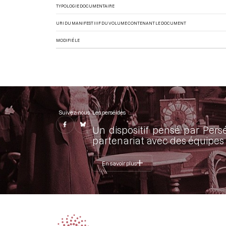
TYPOLOGIE DOCUMENTAIRE
URI DU MANIFEST IIIF DU VOLUME CONTENANT LE DOCUMENT
MODIFIÉ LE
Suivez-nous
Les perséides
Un dispositif pensé par Pers
partenariat avec des équipes 
En savoir plus