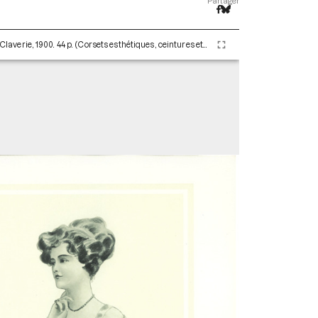
Partager
Les corsets de A. Claverie - 1904. Paris : Maison Claverie, 1900. 44 p. (Corsets esthétiques, ceintures et lingerie, 10)