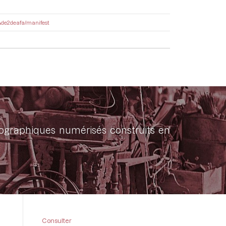
54de2deafa/manifest
onographiques numérisés construits en
Consulter