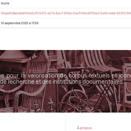
Autre
https://iiif.persee.fr/b0e2cf11-597c-427d-8ac7-68bcc0acf13b/cd2f3ba3-248b-4bb2-820f-23
10 septembre 2025 à 17:56
ée pour la valorisation de corpus textuels et ic
de recherche et des institutions documentaires.
À propos