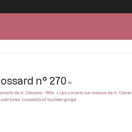
ossard n° 270
orsets de A. Claverie - 1904
Les corsets sur mesure de A. Claver
ceintures, corselets et soutien-gorge