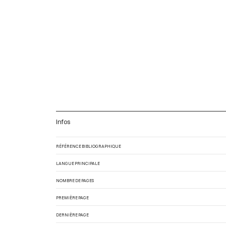
Infos
RÉFÉRENCE BIBLIOGRAPHIQUE
LANGUE PRINCIPALE
NOMBRE DE PAGES
PREMIÈRE PAGE
DERNIÈRE PAGE