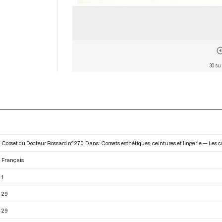
30 su
Corset du Docteur Bossard n° 270. Dans : Corsets esthétiques, ceintures et lingerie — Les co
Français
1
29
29