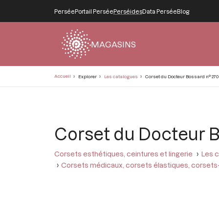
Persée
Portail Persée
Perséides
Data Persée
Blog
MAGASINS
Fil
Accueil
Explorer
Les catalogues
Corset du Docteur Bossard n° 270
d'Ariane
Corset du Docteur B
Corsets esthétiques, ceintures et lingerie
Les c
Corsets médicaux, corsets élastiques, corsets-