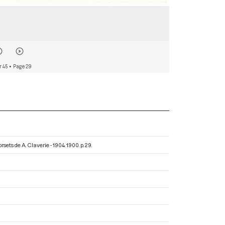
r 45
• Page 29
rsets de A. Claverie - 1904
. 1900. p. 29.