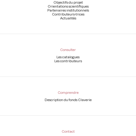
page
Objectifs du projet
Orientations scientifiques
Partenaires institutionnels
Contributeurs-trices
Actualités
Consulter
Les catalogues
Les contributeurs
Comprendre
Description du fonds Claverie
Contact