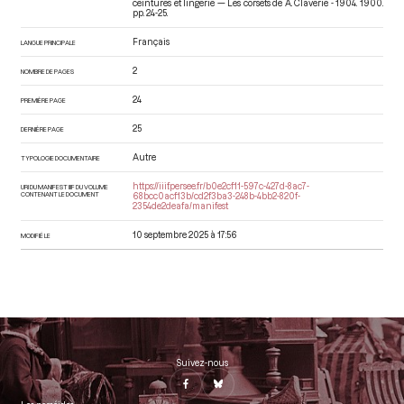
ceintures et lingerie — Les corsets de A. Claverie - 1904
. 1900.
pp. 24-25.
Français
LANGUE PRINCIPALE
2
NOMBRE DE PAGES
24
PREMIÈRE PAGE
25
DERNIÈRE PAGE
Autre
TYPOLOGIE DOCUMENTAIRE
https://iiif.persee.fr/b0e2cf11-597c-427d-8ac7-
URI DU MANIFEST IIIF DU VOLUME
CONTENANT LE DOCUMENT
68bcc0acf13b/cd2f3ba3-248b-4bb2-820f-
2354de2deafa/manifest
10 septembre 2025 à 17:56
MODIFIÉ LE
Suivez-nous