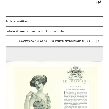
Table des matières
La table des matières ne contient aucune entrée.
V
Les corsets de A. Claverie - 1904. Paris : Maison Claverie, 1900. 44 p. (Corsets esthétiques, ceintures et lingerie, 10)
i
s
u
a
l
i
s
e
u
r
M
i
r
a
d