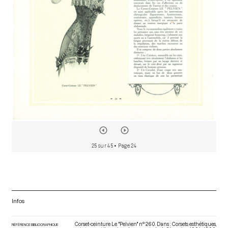
o
r
25 sur 45
• Page 24
Infos
Corset-ceinture Le "Pelvien" n° 260. Dans : Corsets esthétiques,
RÉFÉRENCE BIBLIOGRAPHIQUE