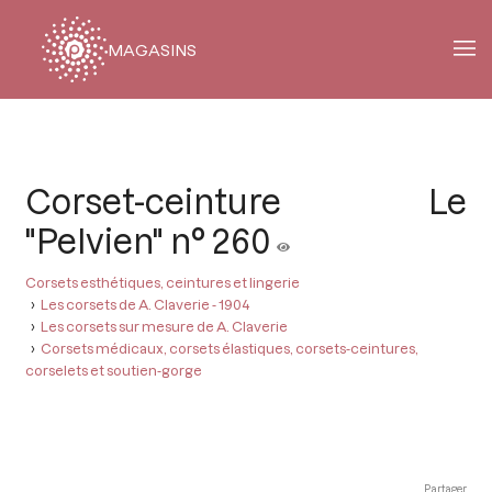
MAGASINS
Fil
d'Ariane
Corset-ceinture Le
"Pelvien" n° 260
Corsets esthétiques, ceintures et lingerie
Les corsets de A. Claverie - 1904
Les corsets sur mesure de A. Claverie
Corsets médicaux, corsets élastiques, corsets-ceintures,
corselets et soutien-gorge
Partager