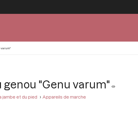
 varum"
u genou "Genu varum"
a jambe et du pied
Appareils de marche