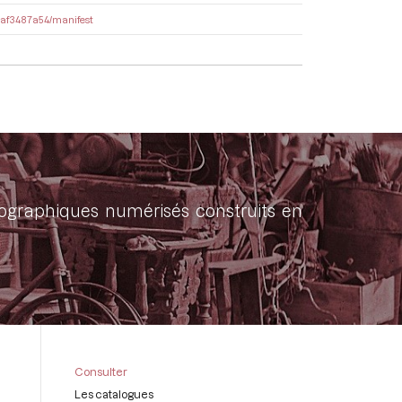
8daf3487a54/manifest
onographiques numérisés construits en
Consulter
Les catalogues