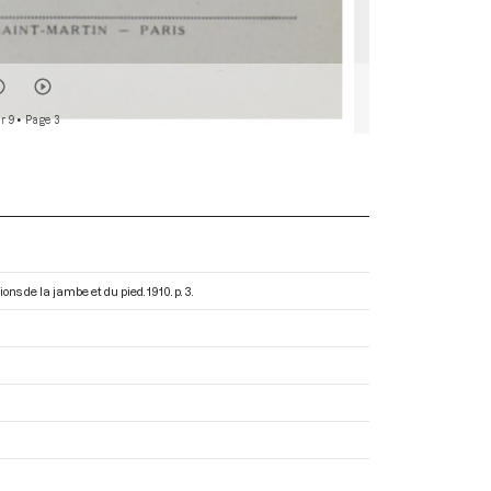
r 9
• Page 3
ons de la jambe et du pied
. 1910. p. 3.