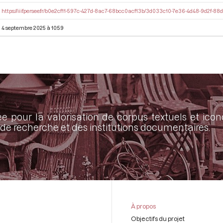
https://iiif.persee.fr/b0e2cf11-597c-427d-8ac7-68bcc0acf13b/3d033c10-7e36-4d48-9d2f-8
4 septembre 2025 à 10:59
ée pour la valorisation de corpus textuels et ic
de recherche et des institutions documentaires.
À propos
Objectifs du projet