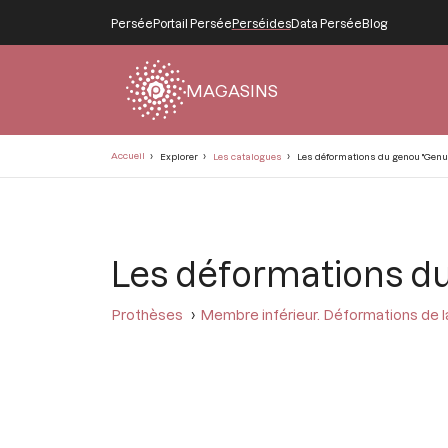
Persée
Portail Persée
Perséides
Data Persée
Blog
MAGASINS
Fil
Accueil
Explorer
Les catalogues
Les déformations du genou "Genu
d'Ariane
Les déformations d
Prothèses
Membre inférieur. Déformations de l