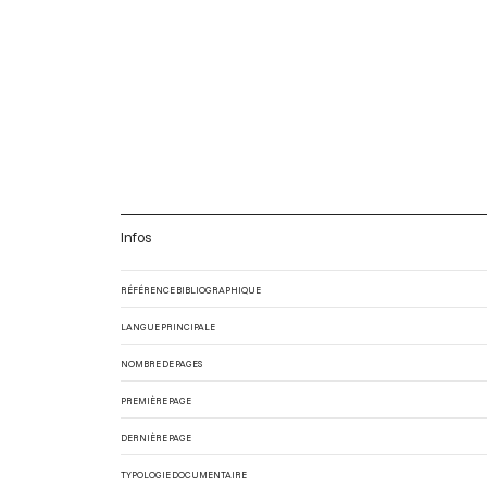
Infos
RÉFÉRENCE BIBLIOGRAPHIQUE
LANGUE PRINCIPALE
NOMBRE DE PAGES
PREMIÈRE PAGE
DERNIÈRE PAGE
TYPOLOGIE DOCUMENTAIRE