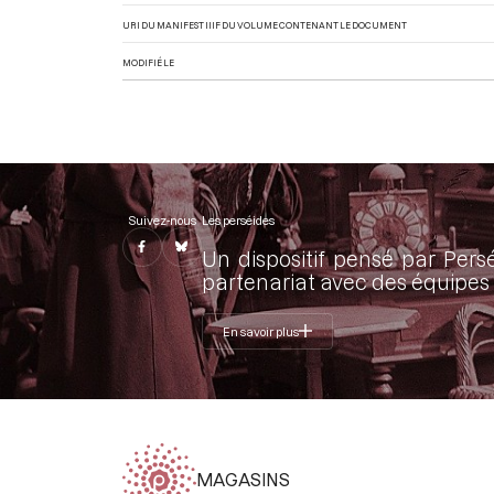
URI DU MANIFEST IIIF DU VOLUME CONTENANT LE DOCUMENT
MODIFIÉ LE
Suivez-nous
Les perséides
Un dispositif pensé par Pers
partenariat avec des équipes 
En savoir plus
MAGASINS