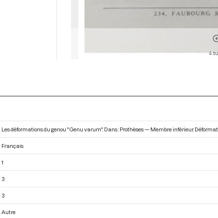
4 su
Les déformations du genou "Genu varum". Dans : Prothèses — Membre inférieur. Déformati
Français
1
3
3
Autre