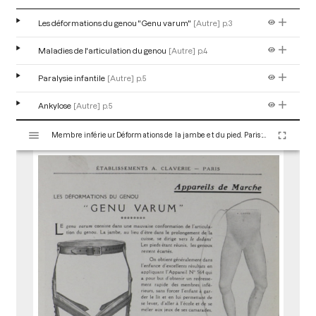
Les déformations du genou "Genu varum"
[Autre]
p.3
Maladies de l'articulation du genou
[Autre]
p.4
Paralysie infantile
[Autre]
p.5
Ankylose
[Autre]
p.5
V
Membre inférieur. Déformations de la jambe et du pied. Paris : Maison Claverie, 1910. 7 p. (Prothèses, 11)
i
s
u
a
l
i
s
e
u
r
M
i
r
a