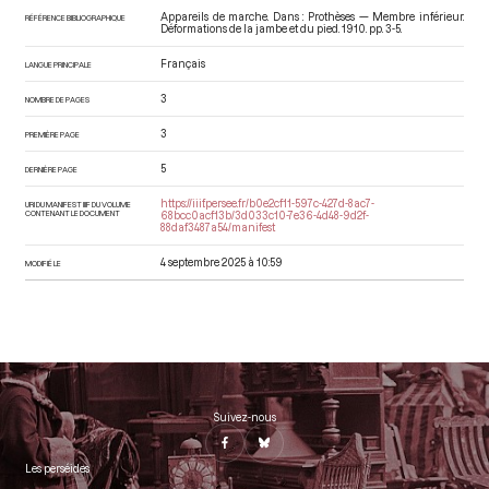
Appareils de marche. Dans : Prothèses — Membre inférieur.
RÉFÉRENCE BIBLIOGRAPHIQUE
Déformations de la jambe et du pied
. 1910. pp. 3-5.
Français
LANGUE PRINCIPALE
3
NOMBRE DE PAGES
3
PREMIÈRE PAGE
5
DERNIÈRE PAGE
https://iiif.persee.fr/b0e2cf11-597c-427d-8ac7-
URI DU MANIFEST IIIF DU VOLUME
CONTENANT LE DOCUMENT
68bcc0acf13b/3d033c10-7e36-4d48-9d2f-
88daf3487a54/manifest
4 septembre 2025 à 10:59
MODIFIÉ LE
Suivez-nous
Les perséides