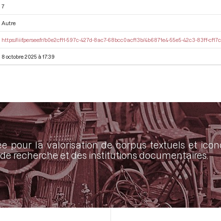
7
Autre
https://iiif.persee.fr/b0e2cf11-597c-427d-8ac7-68bcc0acf13b/4b6871e4-55e5-42c3-83ff-cf1
8 octobre 2025 à 17:39
ée pour la valorisation de corpus textuels et ic
de recherche et des institutions documentaires.