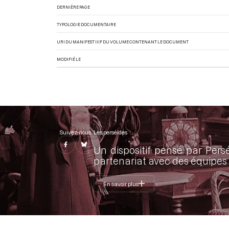
DERNIÈRE PAGE
TYPOLOGIE DOCUMENTAIRE
URI DU MANIFEST IIIF DU VOLUME CONTENANT LE DOCUMENT
MODIFIÉ LE
Suivez-nous
Les perséides
Un dispositif pensé par Pers
partenariat avec des équipes 
En savoir plus