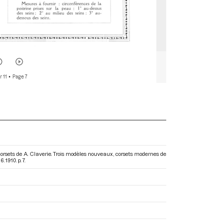
r 11
• Page 7
corsets de A. Claverie. Trois modèles nouveaux, corsets modernes de
16
. 1910. p. 7.