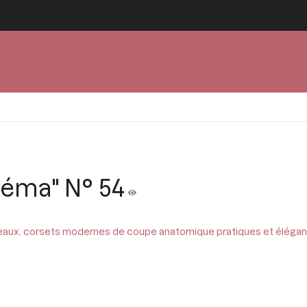
oéma" N° 54
eaux, corsets modernes de coupe anatomique pratiques et élégants