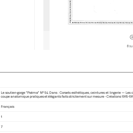
8 su
Le soutien-gorge "Poéma" N° 54. Dans : Corsets esthétiques, ceintures et lingerie — Les 
coupe anatomique pratiques et élégants faits strictement sur mesure - Créations 1915-19
Français
1
7