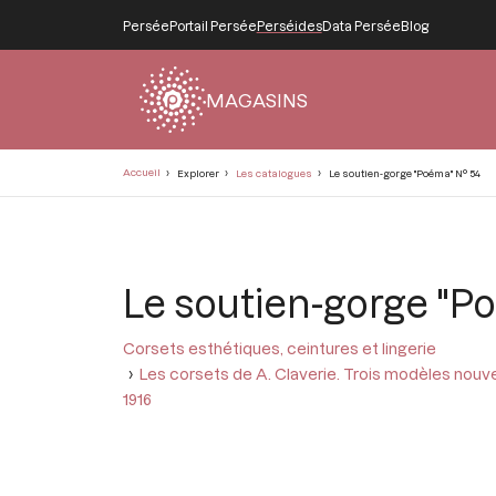
Persée
Portail Persée
Perséides
Data Persée
Blog
MAGASINS
Fil
Accueil
Explorer
Les catalogues
Le soutien-gorge "Poéma" N° 54
d'Ariane
Le soutien-gorge "P
Corsets esthétiques, ceintures et lingerie
Les corsets de A. Claverie. Trois modèles nouv
1916