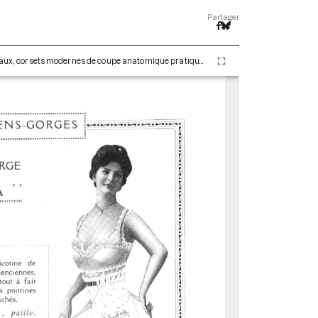
Partager
Les corsets de A. Claverie. Trois modèles nouveaux, corsets modernes de coupe anatomique pratiques et élégants faits strictement sur mesure - Créations 1915-1916. Paris : Maison Claverie, 1910. 10 p. (Corsets esthétiques, ceintures et lingerie, 24)