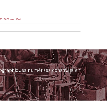
7cf4c7642/manifest
onographiques numérisés construits en