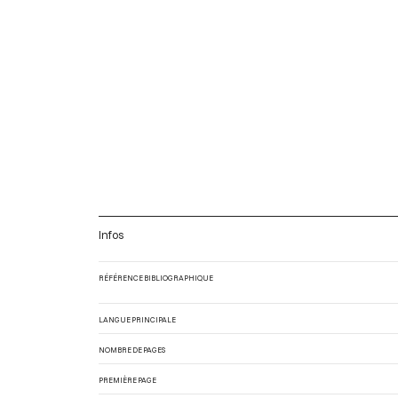
Infos
RÉFÉRENCE BIBLIOGRAPHIQUE
LANGUE PRINCIPALE
NOMBRE DE PAGES
PREMIÈRE PAGE