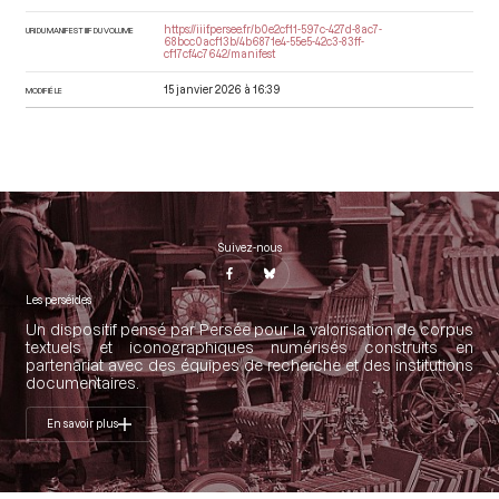
https://iiif.persee.fr/b0e2cf11-597c-427d-8ac7-
URI DU MANIFEST IIIF DU VOLUME
68bcc0acf13b/4b6871e4-55e5-42c3-83ff-
cf17cf4c7642/manifest
15 janvier 2026 à 16:39
MODIFIÉ LE
Suivez-nous
Les perséides
Un dispositif pensé par Persée pour la valorisation de corpus
textuels et iconographiques numérisés construits en
partenariat avec des équipes de recherche et des institutions
documentaires.
En savoir plus