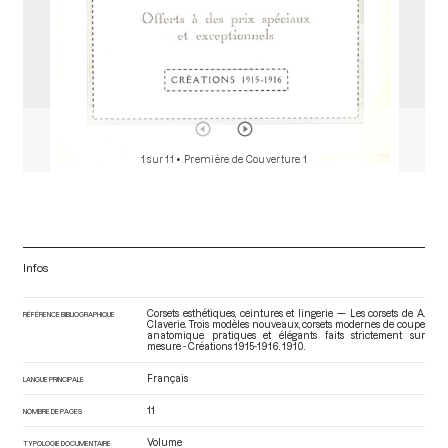
1 sur 11
• Première de Couverture 1
Infos
Corsets esthétiques, ceintures et lingerie — Les corsets de A.
RÉFÉRENCE BIBLIOGRAPHIQUE
Claverie. Trois modèles nouveaux, corsets modernes de coupe
anatomique pratiques et élégants faits strictement sur
mesure - Créations 1915-1916
. 1910.
Français
LANGUE PRINCIPALE
11
NOMBRE DE PAGES
Volume
TYPOLOGIE DOCUMENTAIRE