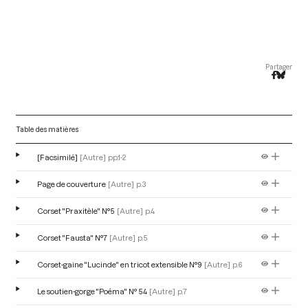
Partager
Table des matières
[Facsimilé]
[Autre]
pp.1-2
Page de couverture
[Autre]
p.3
Corset "Praxitèle" N°5
[Autre]
p.4
Corset "Fausta" N°7
[Autre]
p.5
Corset-gaine "Lucinde" en tricot extensible N°9
[Autre]
p.6
Le soutien-gorge "Poéma" N° 54
[Autre]
p.7