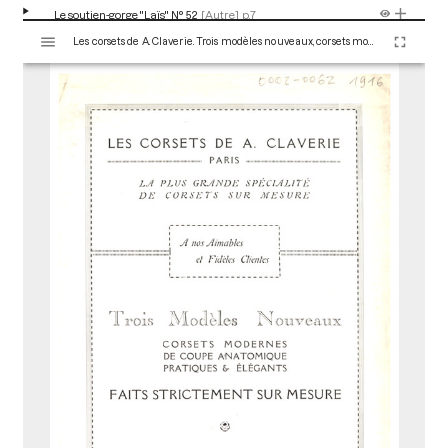
Le soutien-gorge "Laïs" N° 52
[Autre]
p.7
V
Les corsets de A. Claverie. Trois modèles nouveaux, corsets modernes de coupe anatomique pratiques et élégants faits strictement sur mesure - Créations 1915-1916. Paris : Maison Claverie, 1910. 10 p. (Corsets esthétiques, ceintures et lingerie, 24)
i
Les corsets de A. Claverie. Toujours établis sur
s
mesure
[Autre]
p.8
u
a
Note de commande
[Autre]
p.1
l
i
Manière de prendre les mesures
[Autre]
p.2
s
e
u
r
M
i
r
a
d
o
r