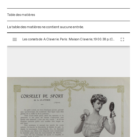
Table des matières
La table des matières ne contient aucune entrée.
V
Les corsets de A. Claverie. Paris : Maison Claverie, 1900. 38 p. (Corsets esthétiques, ceintures et lingerie, 7)
i
s
u
a
l
i
s
e
u
r
M
i
r
a
d
o
r