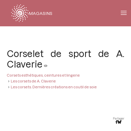
MAGASINS
Fil
d'Ariane
Corselet de sport de A.
Claverie
Corsets esthétiques, ceintures et lingerie
Les corsets de A. Claverie
Les corsets. Dernières créations en coutil de soie
Partager