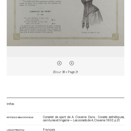
20 sur 38
• Page 21
Infos
Corselet de sport de A. Claverie. Dans : Corsets esthétiques,
RÉFÉRENCE BIBLIOGRAPHIQUE
ceintures et lingerie — Les corsets de A. Claverie
. 1900. p. 21.
Français
LANGUE PRINCIPALE