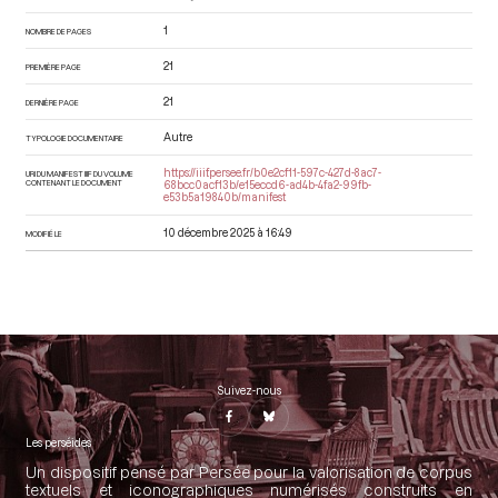
1
NOMBRE DE PAGES
21
PREMIÈRE PAGE
21
DERNIÈRE PAGE
Autre
TYPOLOGIE DOCUMENTAIRE
https://iiif.persee.fr/b0e2cf11-597c-427d-8ac7-
URI DU MANIFEST IIIF DU VOLUME
CONTENANT LE DOCUMENT
68bcc0acf13b/e15eccd6-ad4b-4fa2-99fb-
e53b5a19840b/manifest
10 décembre 2025 à 16:49
MODIFIÉ LE
Suivez-nous
Les perséides
Un dispositif pensé par Persée pour la valorisation de corpus
textuels et iconographiques numérisés construits en