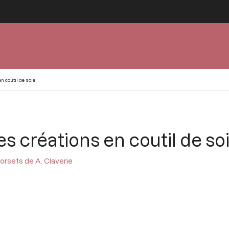
n coutil de soie
es créations en coutil de so
orsets de A. Claverie