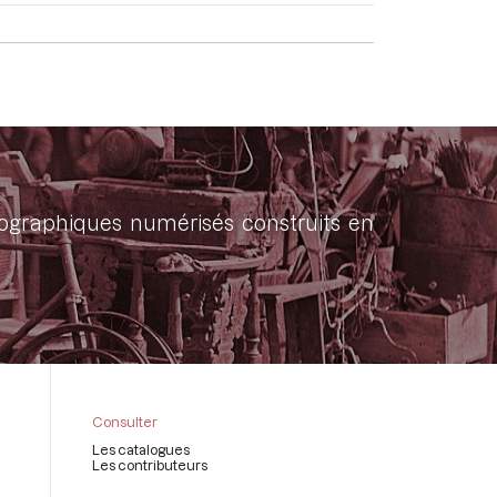
onographiques numérisés construits en
Consulter
Les catalogues
Les contributeurs