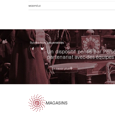
MODIFIÉ LE
Suivez-nous
Les perséides
Un dispositif pensé par Pers
partenariat avec des équipes 
En savoir plus
MAGASINS