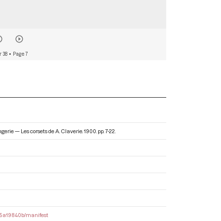
r 38
• Page 7
ingerie — Les corsets de A. Claverie
. 1900. pp. 7-22.
3b5a19840b/manifest