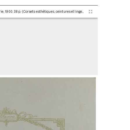
Les corsets de A. Claverie. Paris : Maison Claverie, 1900. 38 p. (Corsets esthétiques, ceintures et lingerie, 7)