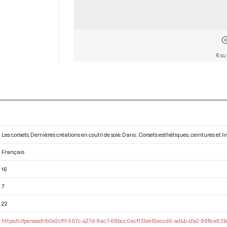
6 su
Les corsets. Dernières créations en coutil de soie. Dans : Corsets esthétiques, ceintures et l
Français
16
7
22
https://iiif.persee.fr/b0e2cf11-597c-427d-8ac7-68bcc0acf13b/e15eccd6-ad4b-4fa2-99fb-e5