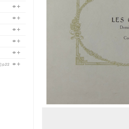
]
p.22