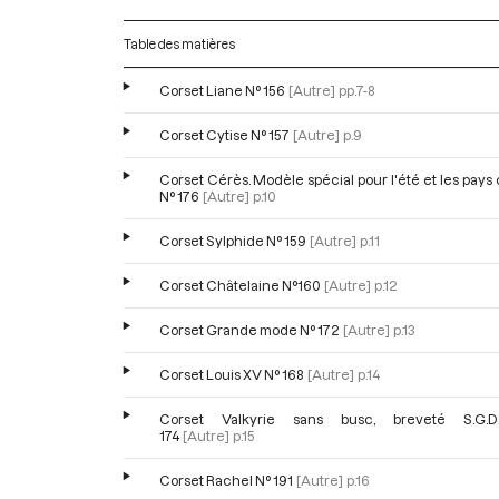
Table des matières
Corset Liane N° 156
[Autre]
pp.7-8
Corset Cytise N° 157
[Autre]
p.9
Corset Cérès. Modèle spécial pour l'été et les pays
N° 176
[Autre]
p.10
Corset Sylphide N° 159
[Autre]
p.11
Corset Châtelaine N°160
[Autre]
p.12
Corset Grande mode N° 172
[Autre]
p.13
Corset Louis XV N° 168
[Autre]
p.14
Corset Valkyrie sans busc, breveté S.G.D
174
[Autre]
p.15
Corset Rachel N° 191
[Autre]
p.16