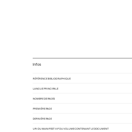
Infos
RÉFÉRENCE BIBLIOGRAPHIQUE
LANGUE PRINCIPALE
NOMBRE DE PAGES
PREMIÈRE PAGE
DERNIÈRE PAGE
URI DU MANIFEST IIIF DU VOLUME CONTENANT LE DOCUMENT