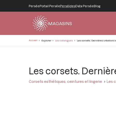
Persée
Portail Persée
Perséides
Data Persée
Blog
MAGASINS
Fil
Accueil
Explorer
Les catalogues
Les corsets. Dernières créations e
d'Ariane
Les corsets. Dernièr
Corsets esthétiques, ceintures et lingerie
Les c