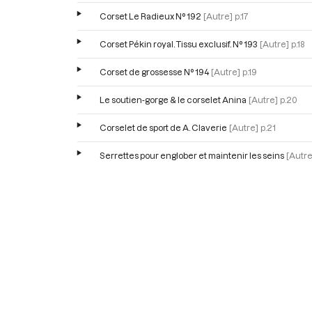
Corset Le Radieux N° 192
[Autre]
p.17
Corset Pékin royal. Tissu exclusif. N° 193
[Autre]
p.18
Corset de grossesse N° 194
[Autre]
p.19
Le soutien-gorge & le corselet Anina
[Autre]
p.20
Corselet de sport de A. Claverie
[Autre]
p.21
Serrettes pour englober et maintenir les seins
[Autre