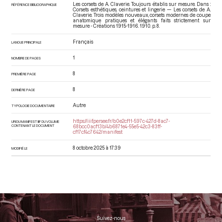
Les corsets de A. Claverie. Toujours établis sur mesure. Dans :
RÉFÉRENCE BIBLIOGRAPHIQUE
Corsets esthétiques, ceintures et lingerie — Les corsets de A.
Claverie. Trois modèles nouveaux, corsets modernes de coupe
anatomique pratiques et élégants faits strictement sur
mesure - Créations 1915-1916
. 1910. p. 8.
Français
LANGUE PRINCIPALE
1
NOMBRE DE PAGES
8
PREMIÈRE PAGE
8
DERNIÈRE PAGE
Autre
TYPOLOGIE DOCUMENTAIRE
https://iiif.persee.fr/b0e2cf11-597c-427d-8ac7-
URI DU MANIFEST IIIF DU VOLUME
CONTENANT LE DOCUMENT
68bcc0acf13b/4b6871e4-55e5-42c3-83ff-
cf17cf4c7642/manifest
8 octobre 2025 à 17:39
MODIFIÉ LE
Suivez-nous