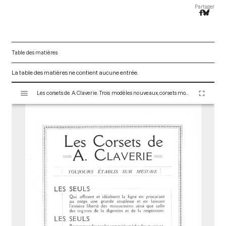
Partager
Table des matières
La table des matières ne contient aucune entrée.
V
Les corsets de A. Claverie. Trois modèles nouveaux, corsets modernes de coupe anatomique pratiques et élégants faits strictement sur mesure - Créations 1915-1916. Paris : Maison Claverie, 1910. 10 p. (Corsets esthétiques, ceintures et lingerie, 24)
i
s
u
a
l
i
s
e
u
r
M
i
r
a