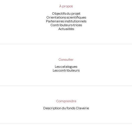
pied
À propos
de
page
Objectifs du projet
Orientations scientifiques
Partenaires institutionnels
Contributeurs-trices
Actualités
Consulter
Les catalogues
Les contributeurs
Comprendre
Description du fonds Claverie