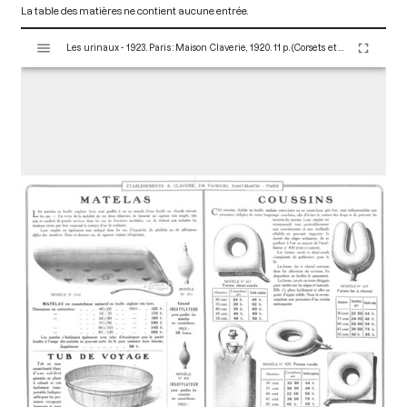
La table des matières ne contient aucune entrée.
V
Les urinaux - 1923. Paris : Maison Claverie, 1920. 11 p. (Corsets et matériels médicaux, 11)
i
s
u
a
l
i
s
e
u
r
M
i
r
a
d
o
r