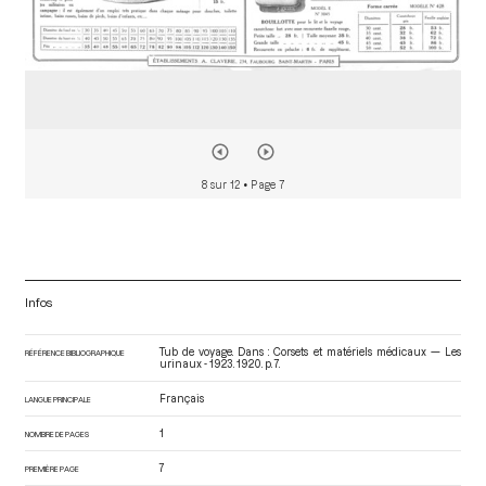
8 sur 12
• Page 7
Infos
Tub de voyage. Dans : Corsets et matériels médicaux — Les
RÉFÉRENCE BIBLIOGRAPHIQUE
urinaux - 1923
. 1920. p. 7.
Français
LANGUE PRINCIPALE
1
NOMBRE DE PAGES
7
PREMIÈRE PAGE