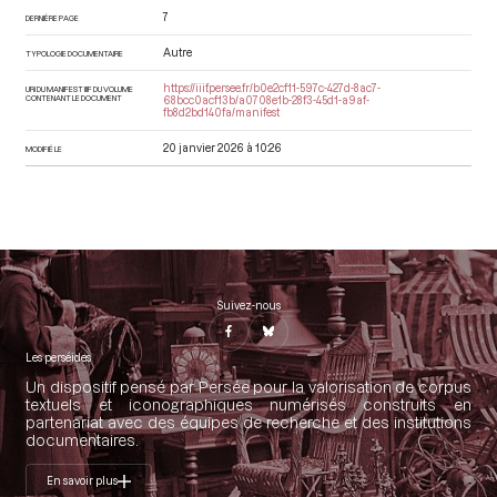
7
DERNIÈRE PAGE
Autre
TYPOLOGIE DOCUMENTAIRE
https://iiif.persee.fr/b0e2cf11-597c-427d-8ac7-
URI DU MANIFEST IIIF DU VOLUME
CONTENANT LE DOCUMENT
68bcc0acf13b/a0708e1b-28f3-45d1-a9af-
fb8d2bd140fa/manifest
20 janvier 2026 à 10:26
MODIFIÉ LE
Suivez-nous
Les perséides
Un dispositif pensé par Persée pour la valorisation de corpus
textuels et iconographiques numérisés construits en
partenariat avec des équipes de recherche et des institutions
documentaires.
En savoir plus