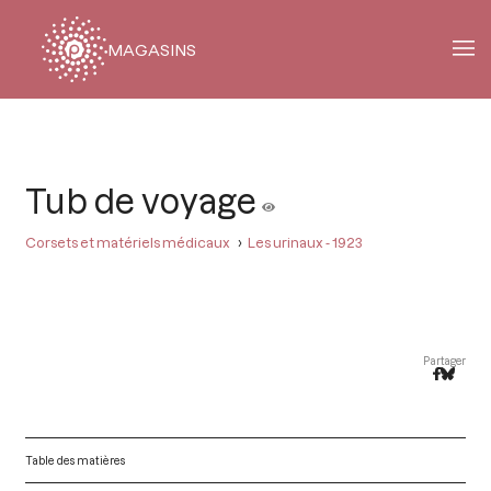
MAGASINS
Fil
d'Ariane
Tub de voyage
Corsets et matériels médicaux
Les urinaux - 1923
Partager
Table des matières