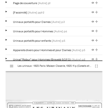
Page de couverture
[Autre]
p.1
[Facsimilé]
[Autre]
pp.1-2
Urinaux portatifs pour Dames
[Autre]
p.3
Urinaux portatifs pour Hommes
[Autre]
p.4
Urinaux portatifs pour enfants
[Autre]
p.5
Appareils divers pour Hommes et pour Dames
[Autre]
p.5
Urinal "Robur" pour Hommes (Breveté S.G.F.G.)
[Autre]
p.6
V
Les urinaux - 1923. Paris : Maison Claverie, 1920. 11 p. (Corsets et matériels médicaux, 11)
i
Matelas
[Autre]
p.7
s
u
Tub de voyage
[Autre]
p.7
a
l
Coussins
[Autre]
p.7
i
s
Alèzes
[Autre]
p.8
e
u
Appareils pour anus contre nature
[Autre]
p.9