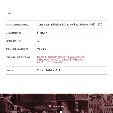
Infos
Corsets et matériels médicaux — Les urinaux - 1923
. 1920.
RÉFÉRENCE BIBLIOGRAPHIQUE
Français
LANGUE PRINCIPALE
12
NOMBRE DE PAGES
Volume
TYPOLOGIE DOCUMENTAIRE
https://iiif.persee.fr/b0e2cf11-597c-427d-8ac7-
URI DU MANIFEST IIIF DU VOLUME
68bcc0acf13b/a0708e1b-28f3-45d1-a9af-
fb8d2bd140fa/manifest
22 avril 2026 à 16:19
MODIFIÉ LE
Suivez-nous