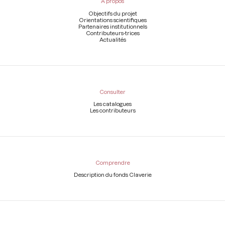
À propos
de
page
Objectifs du projet
Orientations scientifiques
Partenaires institutionnels
Contributeurs-trices
Actualités
Consulter
Les catalogues
Les contributeurs
Comprendre
Description du fonds Claverie