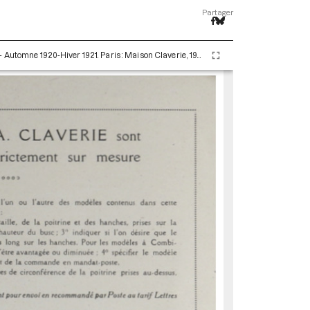
Partager
Quelques Créations Nouvelles à Prix Spéciaux - Automne 1920-Hiver 1921. Paris : Maison Claverie, 1920. 16 p. (Corsets esthétiques, ceintures et lingerie, 36)