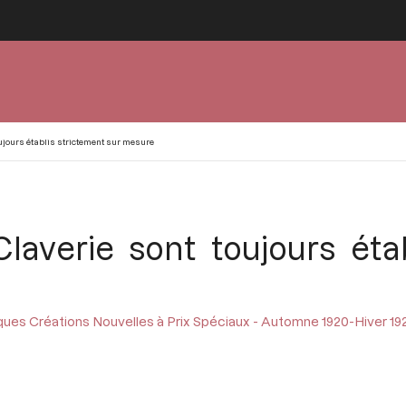
oujours établis strictement sur mesure
laverie sont toujours éta
ues Créations Nouvelles à Prix Spéciaux - Automne 1920-Hiver 19