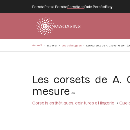
Persée
Portail Persée
Perséides
Data Persée
Blog
MAGASINS
Fil
Accueil
Explorer
Les catalogues
Les corsets de A. Claverie sont t
d'Ariane
Les corsets de A. C
mesure
Corsets esthétiques, ceintures et lingerie
Quelq