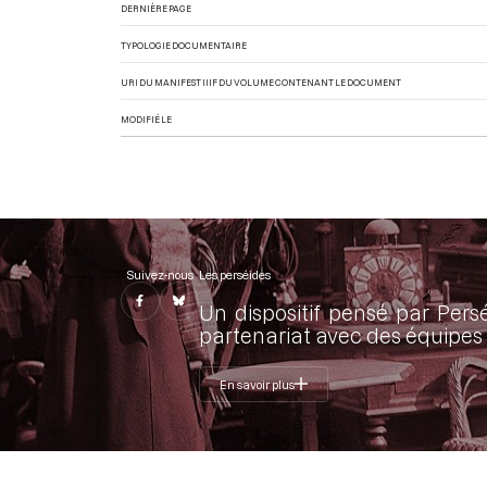
DERNIÈRE PAGE
TYPOLOGIE DOCUMENTAIRE
URI DU MANIFEST IIIF DU VOLUME CONTENANT LE DOCUMENT
MODIFIÉ LE
Suivez-nous
Les perséides
Un dispositif pensé par Pers
partenariat avec des équipes 
En savoir plus