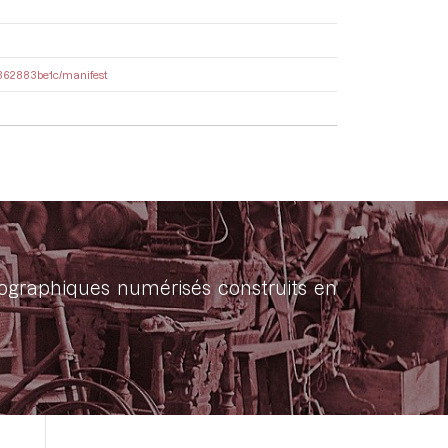
86362883be1c/manifest
onographiques numérisés construits en