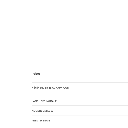
Infos
RÉFÉRENCE BIBLIOGRAPHIQUE
LANGUE PRINCIPALE
NOMBRE DE PAGES
PREMIÈRE PAGE