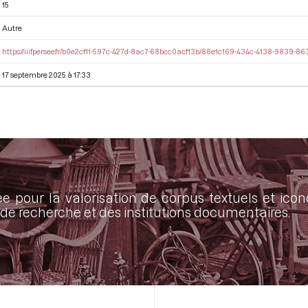
15
Autre
https://iiif.persee.fr/b0e2cf11-597c-427d-8ac7-68bcc0acf13b/88e1c169-434c-4138-9839-
17 septembre 2025 à 17:33
ée pour la valorisation de corpus textuels et ic
de recherche et des institutions documentaires.