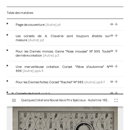
Table des matières
Page de couverture
[Autre]
p.1
Les corsets de A. Claverie sont toujours établis sur
mesure
[Autre]
p.2
Pour les Dames minces. Gaine "Rose mousse" N° 995. Toute
dernière création
[Autre]
p.3
Une merveilleuse création. Corset "Rêve d'automne" N°
996
[Autre]
pp.4-5
Pour les Dames fortes. Corset "Rachel" N° 985
[Autre]
pp.6-7
Corsets de tricot
pp.8-9
V
Quelques Créations Nouvelles à Prix Spéciaux - Automne 1920-Hiver 1921. Paris : Maison Claverie, 1920. 16 p. (Corsets esthétiques, ceintures et lingerie, 36)
i
Corset élastique. Corset-sangle du Docteur Ajax (Déposé) N°
s
984. Modèle breveté S.G.D.G. en tissu élastique tissé sur
u
mesure
[Autre]
p.10
a
l
Pour la danse. Gaine "Dancing" (Déposé) N° 999. Dernière
création
[Autre]
p.11
i