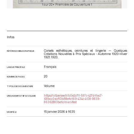
1 sur 20
• Première de Couverture 1
Infos
Corsets esthétiques, ceintures et lingerie — Quelques
RÉFÉRENCE BIBLIOGRAPHIQUE
Créations Nouvelles à Prix Spéciaux - Automne 1920-Hiver
1921
. 1920.
Français
LANGUE PRINCIPALE
20
NOMBRE DE PAGES
Volume
TYPOLOGIE DOCUMENTAIRE
https://iiif.persee.fr/b0e2cf11-597c-427d-8ac7-
URI DU MANIFEST IIIF DU VOLUME
68bcc0acf13b/88e1c169-434c-4138-9839-
86362883be1c/manifest
15 janvier 2026 à 16:35
MODIFIÉ LE