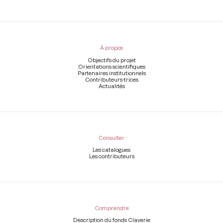
Menu
du
pied
À propos
de
page
Objectifs du projet
Orientations scientifiques
Partenaires institutionnels
Contributeurs-trices
Actualités
Consulter
Les catalogues
Les contributeurs
Comprendre
Description du fonds Claverie