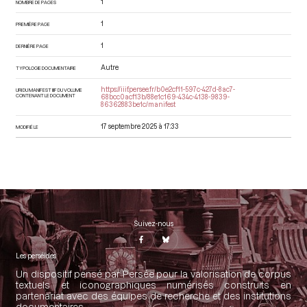
1
NOMBRE DE PAGES
1
PREMIÈRE PAGE
1
DERNIÈRE PAGE
Autre
TYPOLOGIE DOCUMENTAIRE
https://iiif.persee.fr/b0e2cf11-597c-427d-8ac7-
URI DU MANIFEST IIIF DU VOLUME
CONTENANT LE DOCUMENT
68bcc0acf13b/88e1c169-434c-4138-9839-
86362883be1c/manifest
17 septembre 2025 à 17:33
MODIFIÉ LE
Suivez-nous
Les perséides
Un dispositif pensé par Persée pour la valorisation de corpus
textuels et iconographiques numérisés construits en
partenariat avec des équipes de recherche et des institutions
documentaires.