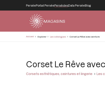
Persée
Portail Persée
Perséides
Data Persée
Blog
MAGASINS
Fil
Accueil
Explorer
Les catalogues
Corset Le Rêve avec ceinture
d'Ariane
Corset Le Rêve avec
Corsets esthétiques, ceintures et lingerie
Les c