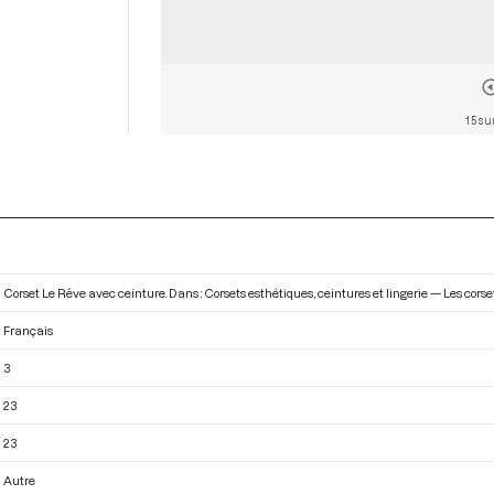
15 su
Corset Le Rêve avec ceinture. Dans : Corsets esthétiques, ceintures et lingerie — Les corset
Français
3
23
23
Autre