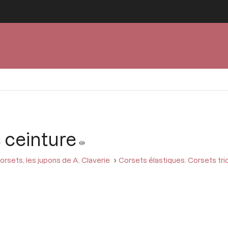
 ceinture
orsets, les jupons de A. Claverie
Corsets élastiques. Corsets tr