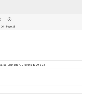
r 26
• Page 23
s, les jupons de A. Claverie
. 1900. p. 23.