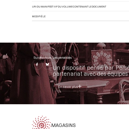
URI DU MANIFEST IIIF DU VOLUME CONTENANT LE DOCUMENT
MODIFIÉ LE
Suivez-nous
Les perséides
Un dispositif pensé par Pers
partenariat avec des équipes 
En savoir plus
MAGASINS