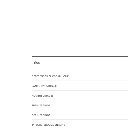
Infos
RÉFÉRENCE BIBLIOGRAPHIQUE
LANGUE PRINCIPALE
NOMBRE DE PAGES
PREMIÈRE PAGE
DERNIÈRE PAGE
TYPOLOGIE DOCUMENTAIRE