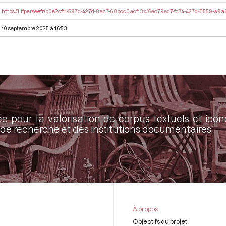
https://iiif.persee.fr/b0e2cf11-597c-427d-8ac7-68bcc0acf13b/6ec79ed7-fc74-427d-8559-a9
10 septembre 2025 à 16:53
ée pour la valorisation de corpus textuels et ic
de recherche et des institutions documentaires.
À propos
Objectifs du projet