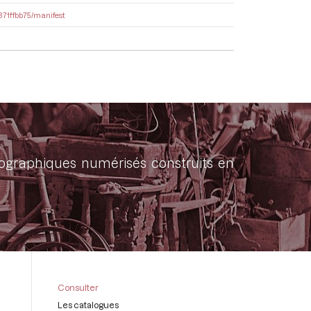
a871ffbb75/manifest
onographiques numérisés construits en
Consulter
Les catalogues