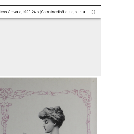
Les corsets, les jupons de A. Claverie. Paris : Maison Claverie, 1900. 24 p. (Corsets esthétiques, ceintures et lingerie, 5)