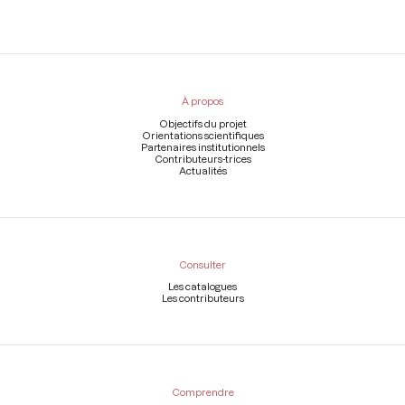
Menu
du
pied
À propos
de
page
Objectifs du projet
Orientations scientifiques
Partenaires institutionnels
Contributeurs-trices
Actualités
Consulter
Les catalogues
Les contributeurs
Comprendre