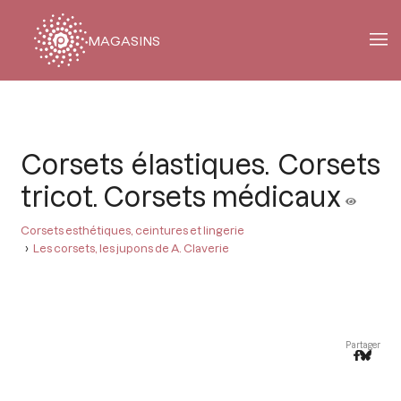
MAGASINS
Fil
d'Ariane
Corsets élastiques. Corsets
tricot. Corsets médicaux
Corsets esthétiques, ceintures et lingerie
Les corsets, les jupons de A. Claverie
Partager