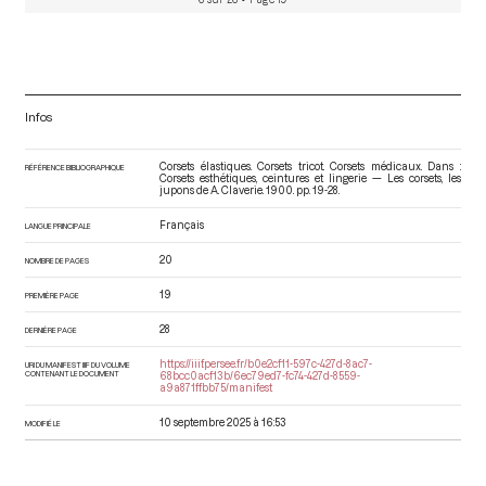
Infos
Corsets élastiques. Corsets tricot. Corsets médicaux. Dans :
RÉFÉRENCE BIBLIOGRAPHIQUE
Corsets esthétiques, ceintures et lingerie — Les corsets, les
jupons de A. Claverie
. 1900. pp. 19-28.
Français
LANGUE PRINCIPALE
20
NOMBRE DE PAGES
19
PREMIÈRE PAGE
28
DERNIÈRE PAGE
https://iiif.persee.fr/b0e2cf11-597c-427d-8ac7-
URI DU MANIFEST IIIF DU VOLUME
CONTENANT LE DOCUMENT
68bcc0acf13b/6ec79ed7-fc74-427d-8559-
a9a871ffbb75/manifest
10 septembre 2025 à 16:53
MODIFIÉ LE