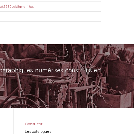
-73a42930cdb8/manifest
onographiques numérisés construits en
Consulter
Les catalogues