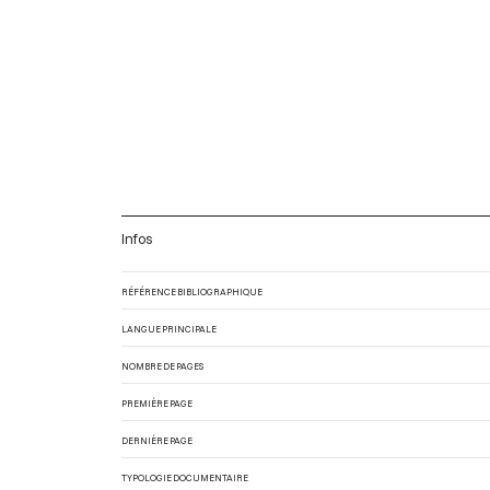
Infos
RÉFÉRENCE BIBLIOGRAPHIQUE
LANGUE PRINCIPALE
NOMBRE DE PAGES
PREMIÈRE PAGE
DERNIÈRE PAGE
TYPOLOGIE DOCUMENTAIRE