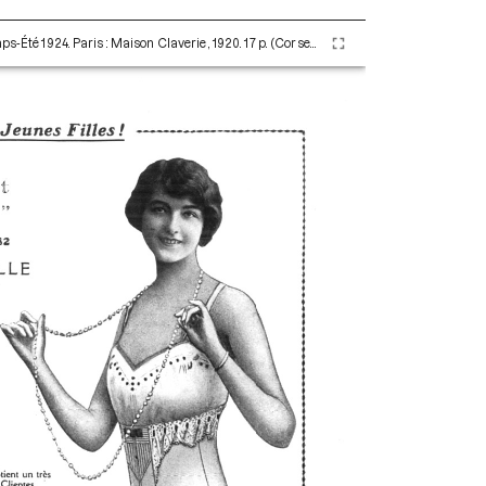
Les Corsets et Ceintures de A. Claverie Printemps-Été 1924. Paris : Maison Claverie, 1920. 17 p. (Corsets esthétiques, ceintures et lingerie, 45)