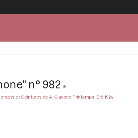
mone" n° 982
orsets et Ceintures de A. Claverie Printemps-Été 1924