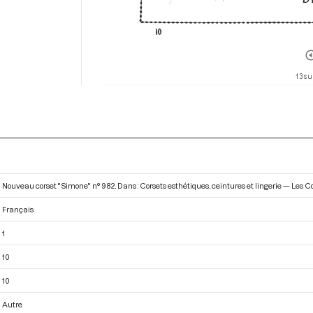
13 su
Nouveau corset "Simone" n° 982. Dans : Corsets esthétiques, ceintures et lingerie — Les C
Français
1
10
10
Autre