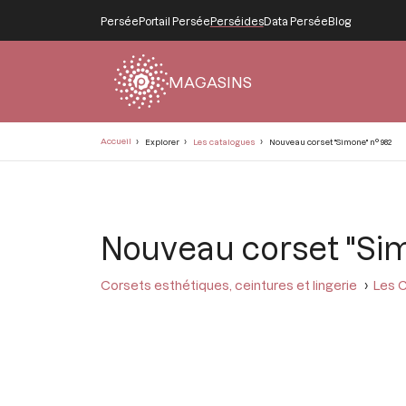
Persée
Portail Persée
Perséides
Data Persée
Blog
MAGASINS
Fil
Accueil
Explorer
Les catalogues
Nouveau corset "Simone" n° 982
d'Ariane
Nouveau corset "Si
Corsets esthétiques, ceintures et lingerie
Les C