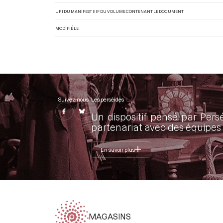
URI DU MANIFEST IIIF DU VOLUME CONTENANT LE DOCUMENT
MODIFIÉ LE
Suivez-nous
Les perséides
Un dispositif pensé par Pers
partenariat avec des équipes 
En savoir plus
MAGASINS