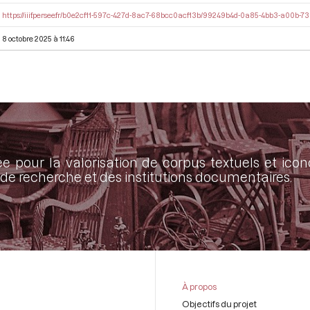
https://iiif.persee.fr/b0e2cf11-597c-427d-8ac7-68bcc0acf13b/99249b4d-0a85-4bb3-a00b
8 octobre 2025 à 11:46
ée pour la valorisation de corpus textuels et ic
de recherche et des institutions documentaires.
À propos
Objectifs du projet