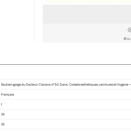
36 su
Soutien-gorge du Docteur Clarans n° 50. Dans : Corsets esthétiques, ceintures et lingerie —
Français
1
35
35