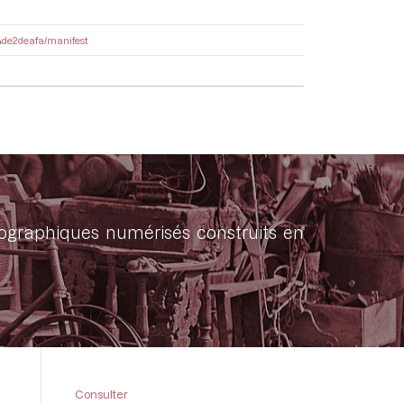
54de2deafa/manifest
onographiques numérisés construits en
Consulter