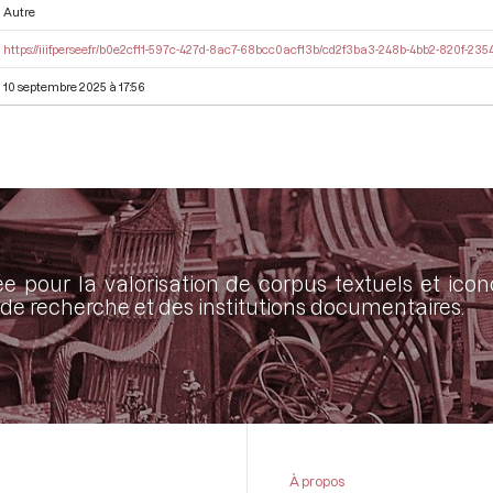
Autre
https://iiif.persee.fr/b0e2cf11-597c-427d-8ac7-68bcc0acf13b/cd2f3ba3-248b-4bb2-820f-23
10 septembre 2025 à 17:56
ée pour la valorisation de corpus textuels et ic
de recherche et des institutions documentaires.
À propos