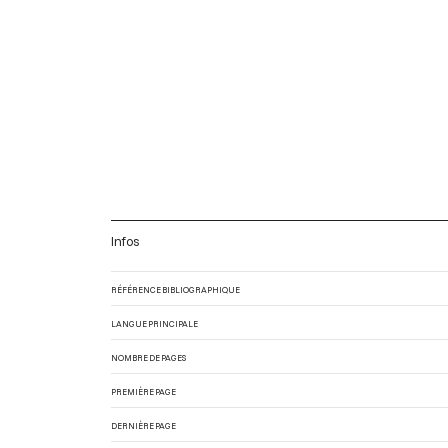
Infos
RÉFÉRENCE BIBLIOGRAPHIQUE
LANGUE PRINCIPALE
NOMBRE DE PAGES
PREMIÈRE PAGE
DERNIÈRE PAGE