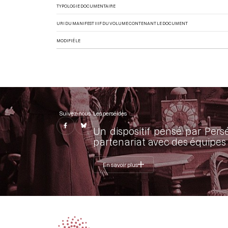
TYPOLOGIE DOCUMENTAIRE
URI DU MANIFEST IIIF DU VOLUME CONTENANT LE DOCUMENT
MODIFIÉ LE
Suivez-nous
Les perséides
Un dispositif pensé par Pers
partenariat avec des équipes 
En savoir plus