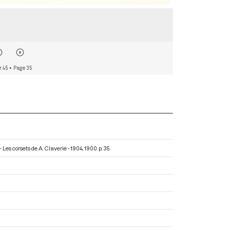
r 45
• Page 35
 Les corsets de A. Claverie - 1904
. 1900. p. 35.