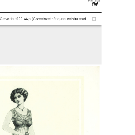
Partager
Les corsets de A. Claverie - 1904. Paris : Maison Claverie, 1900. 44 p. (Corsets esthétiques, ceintures et lingerie, 10)