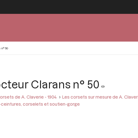
 n° 50
cteur Clarans n° 50
orsets de A. Claverie - 1904
Les corsets sur mesure de A. Claver
ceintures, corselets et soutien-gorge