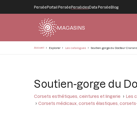
Persée
Portail Persée
Perséides
Data Persée
Blog
MAGASINS
Fil
Accueil
Explorer
Les catalogues
Soutien-gorge du Docteur Clarans
d'Ariane
Soutien-gorge du Do
Corsets esthétiques, ceintures et lingerie
Les c
Corsets médicaux, corsets élastiques, corsets-