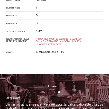
1
NOMBRE DE PAGES
34
PREMIÈRE PAGE
34
DERNIÈRE PAGE
Autre
TYPOLOGIE DOCUMENTAIRE
https://iiif.persee.fr/b0e2cf11-597c-427d-8ac7-
URI DU MANIFEST IIIF DU VOLUME
CONTENANT LE DOCUMENT
68bcc0acf13b/cd2f3ba3-248b-4bb2-820f-
2354de2deafa/manifest
10 septembre 2025 à 17:56
MODIFIÉ LE
Suivez-nous
Les perséides
Un dispositif pensé par Persée pour la valorisation de corpus
textuels et iconographiques numérisés construits en