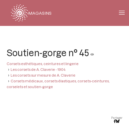
MAGASINS
Fil
d'Ariane
Soutien-gorge n° 45
Corsets esthétiques, ceintures et lingerie
Les corsets de A. Claverie - 1904
Les corsets sur mesure de A. Claverie
Corsets médicaux, corsets élastiques, corsets-ceintures,
corselets et soutien-gorge
Partager