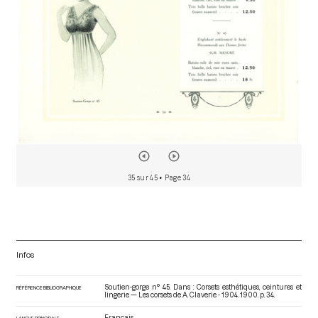
35 sur 45
• Page 34
Infos
Soutien-gorge n° 45. Dans : Corsets esthétiques, ceintures et
RÉFÉRENCE BIBLIOGRAPHIQUE
lingerie — Les corsets de A. Claverie - 1904
. 1900. p. 34.
Français
LANGUE PRINCIPALE