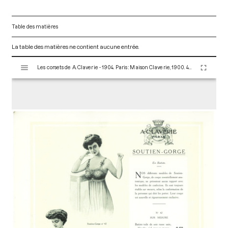
Table des matières
La table des matières ne contient aucune entrée.
V
Les corsets de A. Claverie - 1904. Paris : Maison Claverie, 1900. 44 p. (Corsets esthétiques, ceintures et lingerie, 10)
i
s
u
a
l
i
s
e
u
r
M
i
r
a
d
o
r