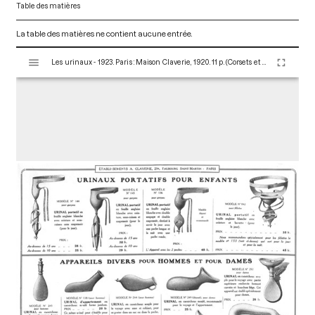
Table des matières
La table des matières ne contient aucune entrée.
V
Les urinaux - 1923. Paris : Maison Claverie, 1920. 11 p. (Corsets et matériels médicaux, 11)
i
s
u
a
l
i
s
e
u
r
M
i
r
a
d
o
r