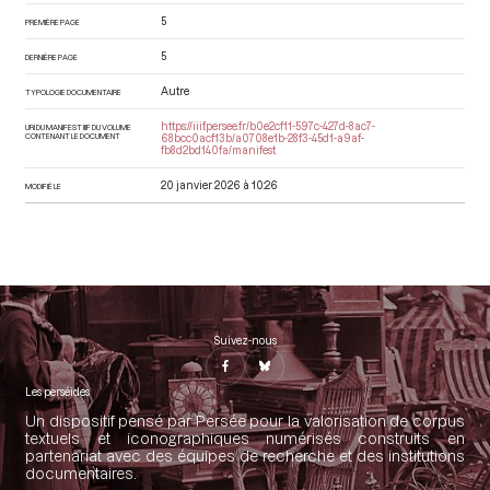
5
PREMIÈRE PAGE
5
DERNIÈRE PAGE
Autre
TYPOLOGIE DOCUMENTAIRE
https://iiif.persee.fr/b0e2cf11-597c-427d-8ac7-
URI DU MANIFEST IIIF DU VOLUME
CONTENANT LE DOCUMENT
68bcc0acf13b/a0708e1b-28f3-45d1-a9af-
fb8d2bd140fa/manifest
20 janvier 2026 à 10:26
MODIFIÉ LE
Suivez-nous
Les perséides
Un dispositif pensé par Persée pour la valorisation de corpus
textuels et iconographiques numérisés construits en
partenariat avec des équipes de recherche et des institutions
documentaires.