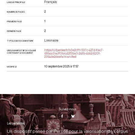
Français
LANGUE PRINCIPALE
2
NOMBRE DE PAGES
1
PREMIÈRE PAGE
2
DERNIÈRE PAGE
Liminaire
TYPOLOGIE DOCUMENTAIRE
https://iiif.persee.fr/b0e2cf11-597c-427d-8ac7-
URI DU MANIFEST IIIF DU VOLUME
CONTENANT LE DOCUMENT
68bcc0acf13b/cd2f3ba3-248b-4bb2-820f-
2354de2deafa/manifest
10 septembre 2025 à 17:57
MODIFIÉ LE
Suivez-nous
Les perséides
Un dispositif pensé par Persée pour la valorisation de corpus