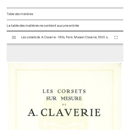
Table des matières
La table des matières ne contient aucune entrée.
V
Les corsets de A. Claverie - 1904. Paris : Maison Claverie, 1900. 44 p. (Corsets esthétiques, ceintures et lingerie, 10)
i
s
u
a
l
i
s
e
u
r
M
i
r
a
d
o
r