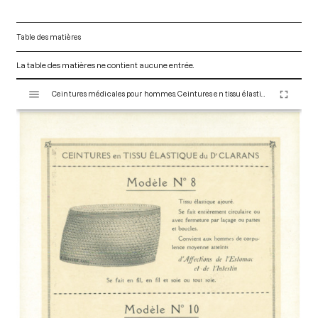
Table des matières
La table des matières ne contient aucune entrée.
V
Ceintures médicales pour hommes. Ceintures en tissu élastique du Dr Clarans – Ceinture « en forme » modèles perfectionnés. Paris : Maison Claverie, 1900. 8 p. (Corsets esthétiques, ceintures et lingerie, 3)
i
s
u
a
l
i
s
e
u
r
M
i
r
a
d
o
r