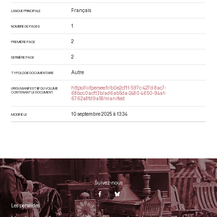
Français
LANGUE PRINCIPALE
1
NOMBRE DE PAGES
2
PREMIÈRE PAGE
2
DERNIÈRE PAGE
Autre
TYPOLOGIE DOCUMENTAIRE
https://iiif.persee.fr/b0e2cf11-597c-427d-8ac7-
URI DU MANIFEST IIIF DU VOLUME
CONTENANT LE DOCUMENT
68bcc0acf13b/ad6ab5da-2480-4650-94a1-
6762a8fd9a58/manifest
10 septembre 2025 à 13:34
MODIFIÉ LE
Suivez-nous
Les perséides