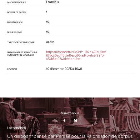
Français
LANGUE PRINCIPALE
1
NOMBRE DE PAGES
15
PREMIÈRE PAGE
15
DERNIÈRE PAGE
Autre
TYPOLOGIE DOCUMENTAIRE
https://iiif.persee.fr/b0e2cf11-597c-427d-8ac7-
URI DU MANIFEST IIIF DU VOLUME
CONTENANT LE DOCUMENT
68bcc0acf13b/e15eccd6-ad4b-4fa2-99fb-
e53b5a19840b/manifest
10 décembre 2025 à 16:49
MODIFIÉ LE
Suivez-nous
Les perséides
Un dispositif pensé par Persée pour la valorisation de corpus