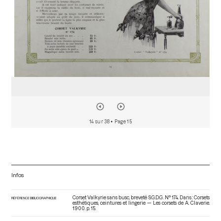
14 sur 38
• Page 15
Infos
Corset Valkyrie sans busc, breveté S.G.D.G. N° 174. Dans : Corsets
RÉFÉRENCE BIBLIOGRAPHIQUE
esthétiques, ceintures et lingerie — Les corsets de A. Claverie
.
1900. p. 15.