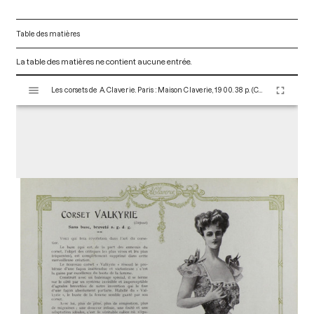
Table des matières
La table des matières ne contient aucune entrée.
V
Les corsets de A. Claverie. Paris : Maison Claverie, 1900. 38 p. (Corsets esthétiques, ceintures et lingerie, 7)
i
s
u
a
l
i
s
e
u
r
M
i
r
a
d
o
r