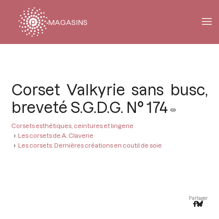
MAGASINS
Fil
d'Ariane
Corset Valkyrie sans busc,
breveté S.G.D.G. N° 174
Corsets esthétiques, ceintures et lingerie
Les corsets de A. Claverie
Les corsets. Dernières créations en coutil de soie
Partager