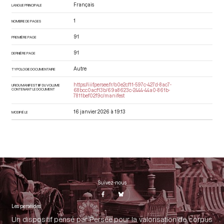
Français
LANGUE PRINCIPALE
1
NOMBRE DE PAGES
91
PREMIÈRE PAGE
91
DERNIÈRE PAGE
Autre
TYPOLOGIE DOCUMENTAIRE
https://iiif.persee.fr/b0e2cf11-597c-427d-8ac7-
URI DU MANIFEST IIIF DU VOLUME
CONTENANT LE DOCUMENT
68bcc0acf13b/69a8623c-2444-44a0-861b-
7811bef02f9c/manifest
16 janvier 2026 à 19:13
MODIFIÉ LE
Suivez-nous
Les perséides
Un dispositif pensé par Persée pour la valorisation de corpus