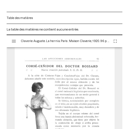
Table des matières
La table des matières ne contient aucune entrée.
V
Claverie Auguste. La hernia. Paris : Maison Claverie, 1920. 96 p. (Corsets et matériels médicaux, 8)
i
s
u
a
l
i
s
e
u
r
M
i
r
a
d
o