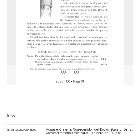
r
93 sur 100
• Page 91
Infos
Auguste Claverie. Corsé-ceñidor del Doctor Bossard. Dans :
RÉFÉRENCE BIBLIOGRAPHIQUE
Corsets et matériels médicaux — La hernia
. 1920. p. 91.