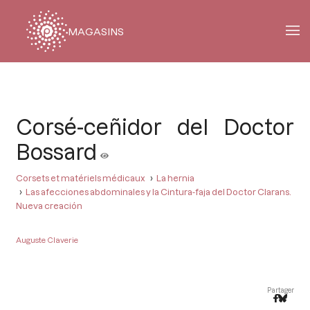
MAGASINS
Fil
d'Ariane
Corsé-ceñidor del Doctor
Bossard
Corsets et matériels médicaux
La hernia
Las afecciones abdominales y la Cintura-faja del Doctor Clarans.
Nueva creación
Auguste Claverie
Partager