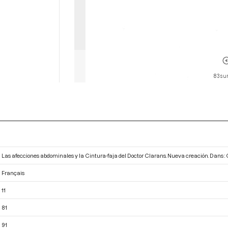
83 sur
Las afecciones abdominales y la Cintura-faja del Doctor Clarans. Nueva creación. Dans :
Français
11
81
91