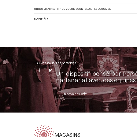
URI DU MANIFEST IIIF DU VOLUME CONTENANT LE DOCUMENT
MODIFIÉ LE
Suivez-nous
Les perséides
Un dispositif pensé par Pers
partenariat avec des équipes 
En savoir plus
MAGASINS