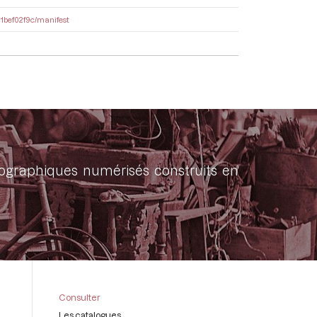
11bef02f9c/manifest
onographiques numérisés construits en
Consulter
Les catalogues