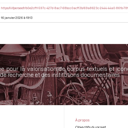
https://iiif.persee.fr/b0e2cf11-597c-427d-8ac7-68bcc0acf13b/69a8623c-2444-44a0-861b-78
16 janvier 2026 à 19:13
ée pour la valorisation de corpus textuels et ic
de recherche et des institutions documentaires.
À propos
Objectifs du projet