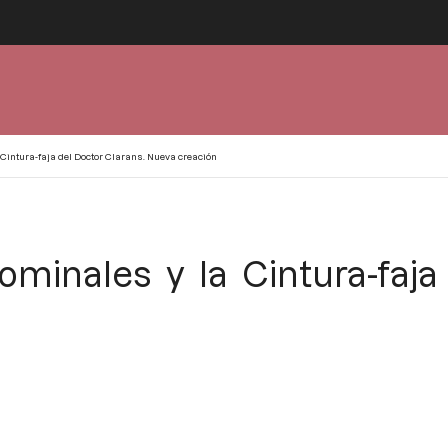
Cintura-faja del Doctor Clarans. Nueva creación
minales y la Cintura-faja