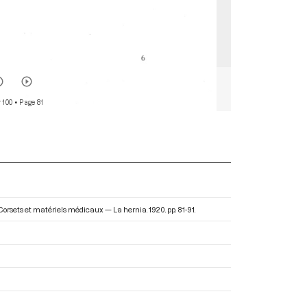
 100
• Page 81
 Corsets et matériels médicaux — La hernia
. 1920. pp. 81-91.