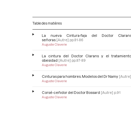
Table des matières
La nueva Cintura-faja del Doctor Claran
señoras
[Autre]
pp.81-86
Auguste Claverie
La cintura del Doctor Clarans y el tratamient
obesidad
[Autre]
pp.87-89
Auguste Claverie
Cinturas para hombres. Modelos del Dr Namy
[Autre
Auguste Claverie
Corsé-ceñidor del Doctor Bossard
[Autre]
p.91
Auguste Claverie