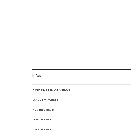
Infos
RÉFÉRENCE BIBLIOGRAPHIQUE
LANGUE PRINCIPALE
NOMBRE DE PAGES
PREMIÈRE PAGE
DERNIÈRE PAGE