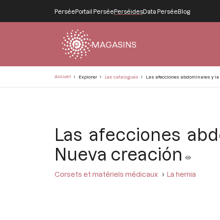
Persée
Portail Persée
Perséides
Data Persée
Blog
MAGASINS
Fil
Accueil
Explorer
Les catalogues
Las afecciones abdominales y la 
d'Ariane
Las afecciones abdo
Nueva creación
Corsets et matériels médicaux
La hernia