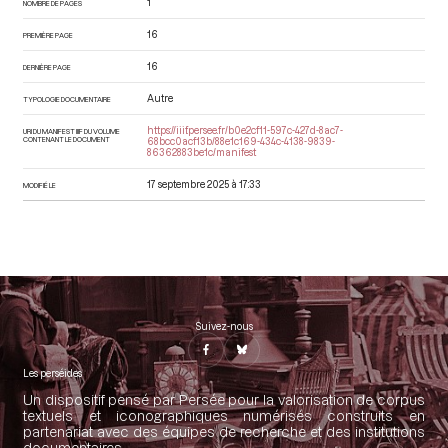
1
NOMBRE DE PAGES
16
PREMIÈRE PAGE
16
DERNIÈRE PAGE
Autre
TYPOLOGIE DOCUMENTAIRE
https://iiif.persee.fr/b0e2cf11-597c-427d-8ac7-
URI DU MANIFEST IIIF DU VOLUME
CONTENANT LE DOCUMENT
68bcc0acf13b/88e1c169-434c-4138-9839-
86362883be1c/manifest
17 septembre 2025 à 17:33
MODIFIÉ LE
Suivez-nous
Les perséides
Un dispositif pensé par Persée pour la valorisation de corpus
textuels et iconographiques numérisés construits en
partenariat avec des équipes de recherche et des institutions
documentaires.