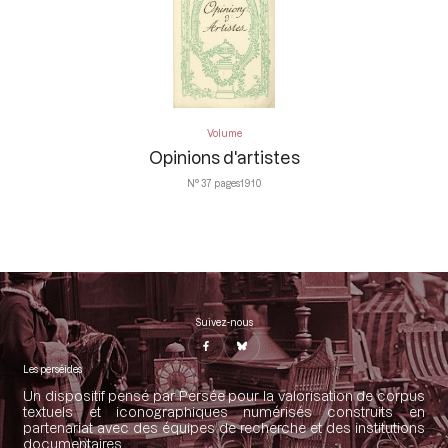
Volume
Opinions d'artistes
N° 3
7 pages
1910
Suivez-nous
Les perséides
Un dispositif pensé par Persée pour la valorisation de corpus
textuels et iconographiques numérisés construits en
partenariat avec des équipes de recherche et des institutions
documentaires.