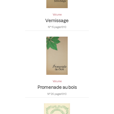
Volume
Vernissage
N° 1
5 pages
1910
Volume
Promenade au bois
N° 2
6 pages
1910