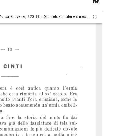
Claverie Auguste. L’ernia di A. Claverie. Paris : Maison Claverie, 1920. 96 p. (Corsets et matériels médicaux, 9)