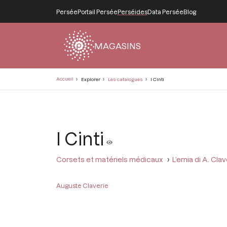
Persée
Portail Persée
Perséides
Data Persée
Blog
MAGASINS
Fil
Accueil
Explorer
Les catalogues
I Cinti
d'Ariane
I Cinti
Corsets et matériels médicaux
L’ernia di A. Clav
Auguste Claverie