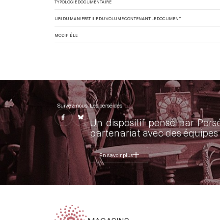
TYPOLOGIE DOCUMENTAIRE
URI DU MANIFEST IIIF DU VOLUME CONTENANT LE DOCUMENT
MODIFIÉ LE
Suivez-nous
Les perséides
Un dispositif pensé par Pers
partenariat avec des équipes 
En savoir plus