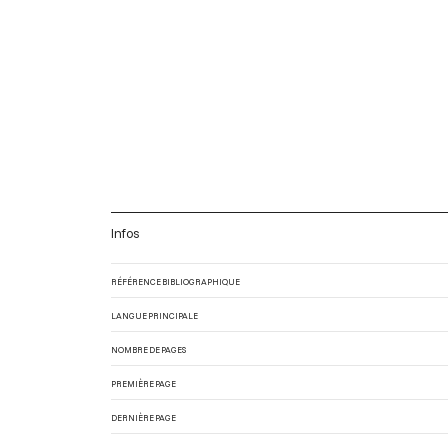
Infos
RÉFÉRENCE BIBLIOGRAPHIQUE
LANGUE PRINCIPALE
NOMBRE DE PAGES
PREMIÈRE PAGE
DERNIÈRE PAGE