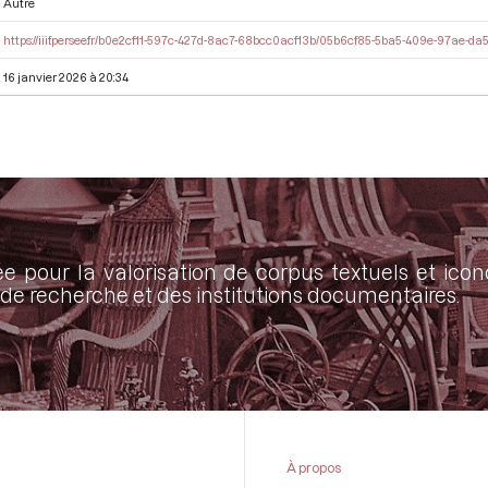
Autre
https://iiif.persee.fr/b0e2cf11-597c-427d-8ac7-68bcc0acf13b/05b6cf85-5ba5-409e-97ae-d
16 janvier 2026 à 20:34
ée pour la valorisation de corpus textuels et ic
de recherche et des institutions documentaires.
À propos