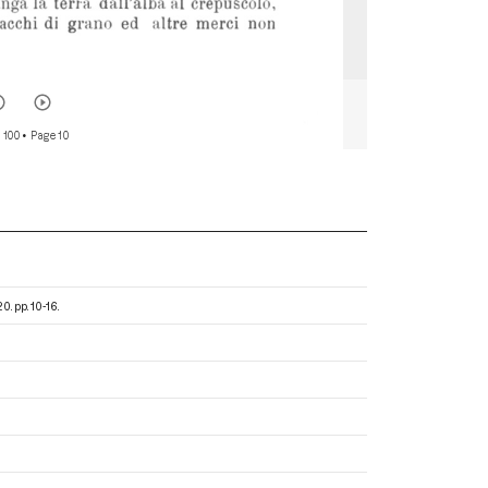
 100
• Page 10
20. pp. 10-16.