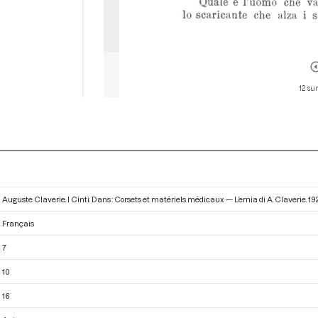
12 sur
Auguste Claverie. I Cinti. Dans : Corsets et matériels médicaux — L’ernia di A. Claverie
. 19
Français
7
10
16