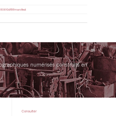
a580610df8f/manifest
onographiques numérisés construits en
Consulter