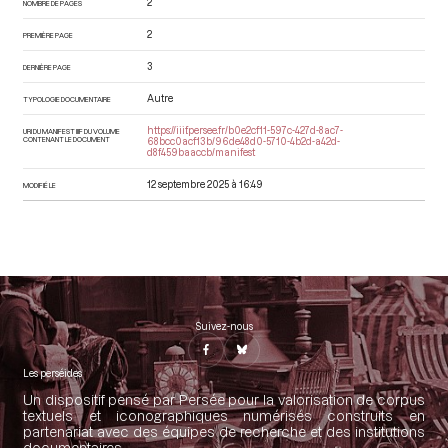
2
NOMBRE DE PAGES
2
PREMIÈRE PAGE
3
DERNIÈRE PAGE
Autre
TYPOLOGIE DOCUMENTAIRE
https://iiif.persee.fr/b0e2cf11-597c-427d-8ac7-
URI DU MANIFEST IIIF DU VOLUME
CONTENANT LE DOCUMENT
68bcc0acf13b/96de48d0-5710-4b2d-a42d-
d8f459baaccb/manifest
12 septembre 2025 à 16:49
MODIFIÉ LE
Suivez-nous
Les perséides
Un dispositif pensé par Persée pour la valorisation de corpus
textuels et iconographiques numérisés construits en
partenariat avec des équipes de recherche et des institutions
documentaires.