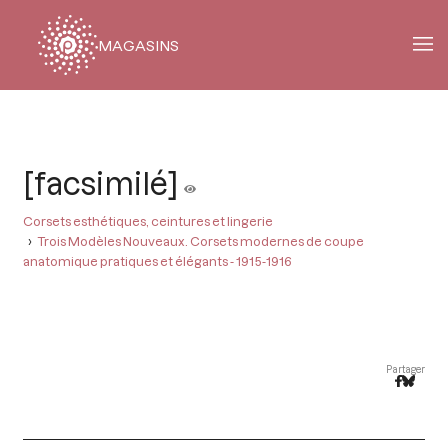
MAGASINS
Fil
d'Ariane
[facsimilé]
Corsets esthétiques, ceintures et lingerie
Trois Modèles Nouveaux. Corsets modernes de coupe
anatomique pratiques et élégants - 1915-1916
Partager