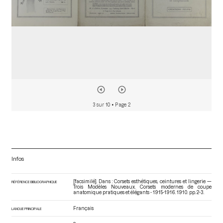
3 sur 10
• Page 2
Infos
[facsimilé]. Dans : Corsets esthétiques, ceintures et lingerie —
RÉFÉRENCE BIBLIOGRAPHIQUE
Trois Modèles Nouveaux. Corsets modernes de coupe
anatomique pratiques et élégants - 1915-1916
. 1910. pp. 2-3.
Français
LANGUE PRINCIPALE