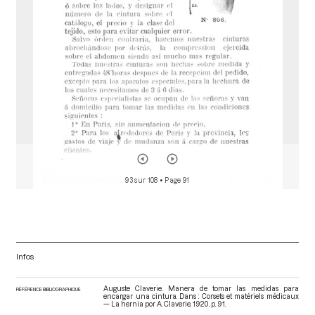
r
93 sur 108
• Page 91
Infos
Auguste Claverie. Manera de tomar las medidas para
RÉFÉRENCE BIBLIOGRAPHIQUE
encargar una cintura. Dans : Corsets et matériels médicaux
— La hernia por A. Claverie
. 1920. p. 91.