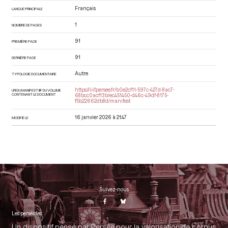
Français
LANGUE PRINCIPALE
1
NOMBRE DE PAGES
91
PREMIÈRE PAGE
91
DERNIÈRE PAGE
Autre
TYPOLOGIE DOCUMENTAIRE
https://iiif.persee.fr/b0e2cf11-597c-427d-8ac7-
URI DU MANIFEST IIIF DU VOLUME
CONTENANT LE DOCUMENT
68bcc0acf13b/ec451450-d46c-49df-8175-
f5b22662db8d/manifest
16 janvier 2026 à 21:47
MODIFIÉ LE
Suivez-nous
Les perséides
Un dispositif pensé par Persée pour la valorisation de corpus