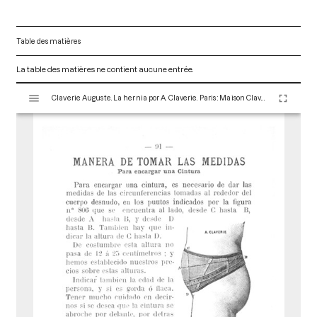
Table des matières
La table des matières ne contient aucune entrée.
V
Claverie Auguste. La hernia por A. Claverie. Paris : Maison Claverie, 1920. 104 p. (Corsets et matériels médicaux, 10)
i
s
u
a
l
i
s
e
u
r
M
i
r
a
d
o