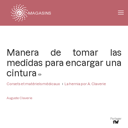
MAGASINS
Fil
d'Ariane
Manera de tomar las
medidas para encargar una
cintura
Corsets et matériels médicaux
La hernia por A. Claverie
Auguste Claverie
Partager