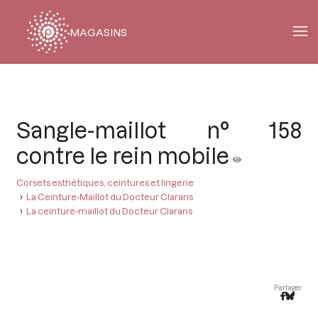
MAGASINS
Fil
d'Ariane
Sangle-maillot n° 158
contre le rein mobile
Corsets esthétiques, ceintures et lingerie
La Ceinture-Maillot du Docteur Clarans
La ceinture-maillot du Docteur Clarans
Partager