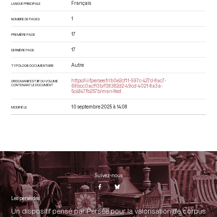
Français
LANGUE PRINCIPALE
1
NOMBRE DE PAGES
17
PREMIÈRE PAGE
17
DERNIÈRE PAGE
Autre
TYPOLOGIE DOCUMENTAIRE
https://iiif.persee.fr/b0e2cf11-597c-427d-8ac7-
URI DU MANIFEST IIIF DU VOLUME
CONTENANT LE DOCUMENT
68bcc0acf13b/f38382d2-49cd-4021-8a3a-
5c4847fb257b/manifest
10 septembre 2025 à 14:08
MODIFIÉ LE
Suivez-nous
Les perséides
Un dispositif pensé par Persée pour la valorisation de corpus