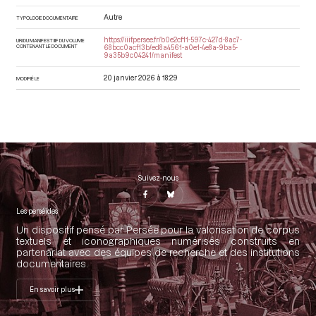
Autre
TYPOLOGIE DOCUMENTAIRE
https://iiif.persee.fr/b0e2cf11-597c-427d-8ac7-
URI DU MANIFEST IIIF DU VOLUME
CONTENANT LE DOCUMENT
68bcc0acf13b/ed8a4561-a0e1-4e8a-9ba5-
9a35b9c04241/manifest
20 janvier 2026 à 18:29
MODIFIÉ LE
Suivez-nous
Les perséides
Un dispositif pensé par Persée pour la valorisation de corpus
textuels et iconographiques numérisés construits en
partenariat avec des équipes de recherche et des institutions
documentaires.
En savoir plus