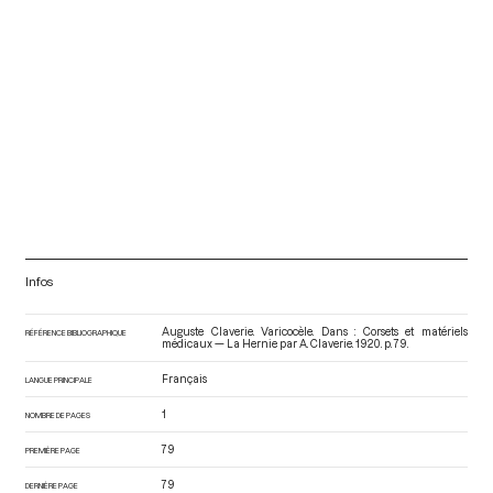
Infos
Auguste Claverie. Varicocèle. Dans : Corsets et matériels
RÉFÉRENCE BIBLIOGRAPHIQUE
médicaux — La Hernie par A. Claverie
. 1920. p. 79.
Français
LANGUE PRINCIPALE
1
NOMBRE DE PAGES
79
PREMIÈRE PAGE
79
DERNIÈRE PAGE