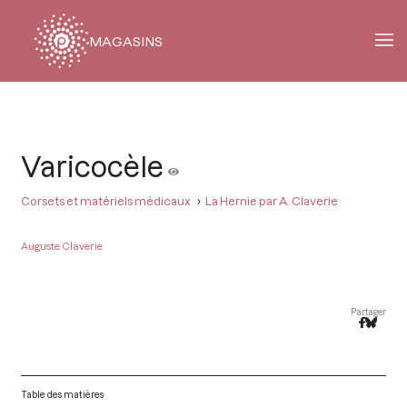
MAGASINS
Fil
d'Ariane
Varicocèle
Corsets et matériels médicaux
La Hernie par A. Claverie
Auguste Claverie
Partager
Table des matières