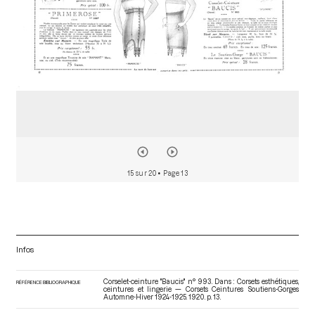
15 sur 20
• Page 13
Infos
Corselet-ceinture "Baucis" n° 993. Dans : Corsets esthétiques,
RÉFÉRENCE BIBLIOGRAPHIQUE
ceintures et lingerie — Corsets Ceintures Soutiens-Gorges
Automne-Hiver 1924-1925
. 1920. p. 13.