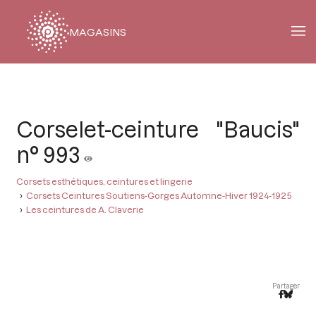
MAGASINS
Fil
d'Ariane
Corselet-ceinture "Baucis"
n° 993
Corsets esthétiques, ceintures et lingerie
Corsets Ceintures Soutiens-Gorges Automne-Hiver 1924-1925
Les ceintures de A. Claverie
Partager