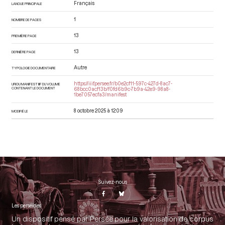
Français
LANGUE PRINCIPALE
1
NOMBRE DE PAGES
13
PREMIÈRE PAGE
13
DERNIÈRE PAGE
Autre
TYPOLOGIE DOCUMENTAIRE
https://iiif.persee.fr/b0e2cf11-597c-427d-8ac7-
URI DU MANIFEST IIIF DU VOLUME
CONTENANT LE DOCUMENT
68bcc0acf13b/f0fd6b9c-7b9a-42e9-98a8-
1be7057ecfa3/manifest
8 octobre 2025 à 12:09
MODIFIÉ LE
Suivez-nous
Les perséides
Un dispositif pensé par Persée pour la valorisation de corpus