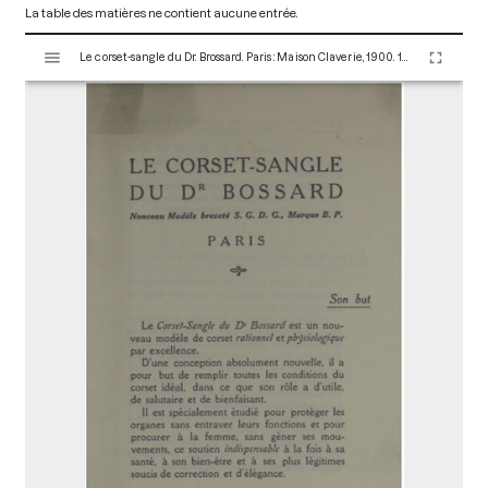
La table des matières ne contient aucune entrée.
V
Le corset-sangle du Dr. Brossard. Paris : Maison Claverie, 1900. 10 p. (Prothèses, 3)
i
s
u
a
l
i
s
e
u
r
M
i
r
a
d
o
r