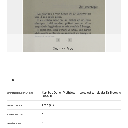
3 sur 14
• Page 1
Infos
Son but. Dans : Prothèses — Le corset-sangle du Dr. Brossard
.
RÉFÉRENCE BIBLIOGRAPHIQUE
1900. p. 1.
Français
LANGUE PRINCIPALE
1
NOMBRE DE PAGES
1
PREMIÈRE PAGE