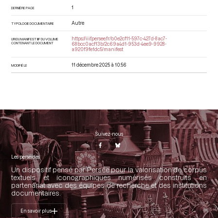
1
DERNIÈRE PAGE
Autre
TYPOLOGIE DOCUMENTAIRE
https://iiif.persee.fr/b0e2cf11-597c-427d-8ac7-
URI DU MANIFEST IIIF DU VOLUME
CONTENANT LE DOCUMENT
68bcc0acf13b/2c69a4d1-953d-4ee9-9928-
a920f9fe1dc5/manifest
11 décembre 2025 à 10:56
MODIFIÉ LE
Suivez-nous
Les perséides
Un dispositif pensé par Persée pour la valorisation de corpus
textuels et iconographiques numérisés construits en
partenariat avec des équipes de recherche et des institutions
documentaires.
En savoir plus