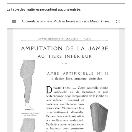
La table des matières ne contient aucune entrée.
V
Appareils de prothèse. Modèles Nouveaux. Paris : Maison Claverie, 1900. 16 p. (Prothèses, 2)
i
s
u
a
l
i
s
e
u
r
M
i
r
a
d
o
r