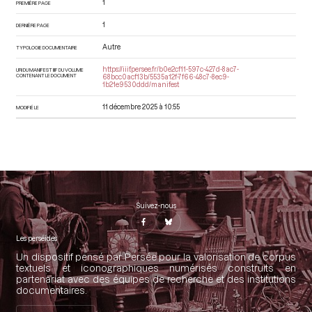
1
PREMIÈRE PAGE
1
DERNIÈRE PAGE
Autre
TYPOLOGIE DOCUMENTAIRE
https://iiif.persee.fr/b0e2cf11-597c-427d-8ac7-
URI DU MANIFEST IIIF DU VOLUME
CONTENANT LE DOCUMENT
68bcc0acf13b/5535a12f-7f66-48c7-8ec9-
1b21e9530ddd/manifest
11 décembre 2025 à 10:55
MODIFIÉ LE
Suivez-nous
Les perséides
Un dispositif pensé par Persée pour la valorisation de corpus
textuels et iconographiques numérisés construits en
partenariat avec des équipes de recherche et des institutions
documentaires.