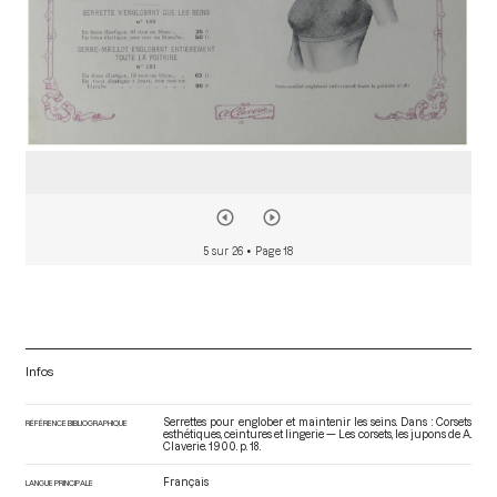
5 sur 26
• Page 18
Infos
Serrettes pour englober et maintenir les seins. Dans : Corsets
RÉFÉRENCE BIBLIOGRAPHIQUE
esthétiques, ceintures et lingerie — Les corsets, les jupons de A.
Claverie
. 1900. p. 18.
Français
LANGUE PRINCIPALE