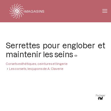
MAGASINS
Fil
d'Ariane
Serrettes pour englober et
maintenir les seins
Corsets esthétiques, ceintures et lingerie
Les corsets, les jupons de A. Claverie
Partager