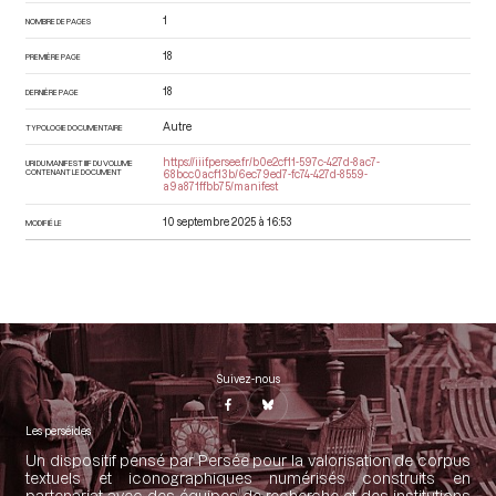
1
NOMBRE DE PAGES
18
PREMIÈRE PAGE
18
DERNIÈRE PAGE
Autre
TYPOLOGIE DOCUMENTAIRE
https://iiif.persee.fr/b0e2cf11-597c-427d-8ac7-
URI DU MANIFEST IIIF DU VOLUME
CONTENANT LE DOCUMENT
68bcc0acf13b/6ec79ed7-fc74-427d-8559-
a9a871ffbb75/manifest
10 septembre 2025 à 16:53
MODIFIÉ LE
Suivez-nous
Les perséides
Un dispositif pensé par Persée pour la valorisation de corpus
textuels et iconographiques numérisés construits en
partenariat avec des équipes de recherche et des institutions