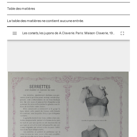
Table des matières
La table des matières ne contient aucune entrée.
V
Les corsets, les jupons de A. Claverie. Paris : Maison Claverie, 1900. 24 p. (Corsets esthétiques, ceintures et lingerie, 5)
i
s
u
a
l
i
s
e
u
r
M
i
r
a
d
o
r