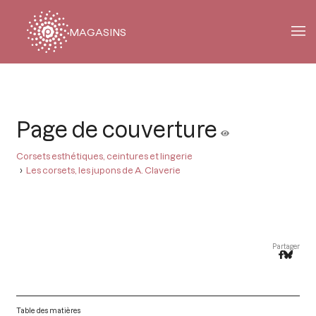
MAGASINS
Fil
d'Ariane
Page de couverture
Corsets esthétiques, ceintures et lingerie
Les corsets, les jupons de A. Claverie
Partager
Table des matières