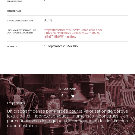
1
PREMIÈRE PAGE
1
DERNIÈRE PAGE
Autre
TYPOLOGIE DOCUMENTAIRE
https://iiif.persee.fr/b0e2cf11-597c-427d-8ac7-
URI DU MANIFEST IIIF DU VOLUME
CONTENANT LE DOCUMENT
68bcc0acf13b/6ec79ed7-fc74-427d-8559-
a9a871ffbb75/manifest
10 septembre 2025 à 16:53
MODIFIÉ LE
Suivez-nous
Les perséides
Un dispositif pensé par Persée pour la valorisation de corpus
textuels et iconographiques numérisés construits en
partenariat avec des équipes de recherche et des institutions
documentaires.