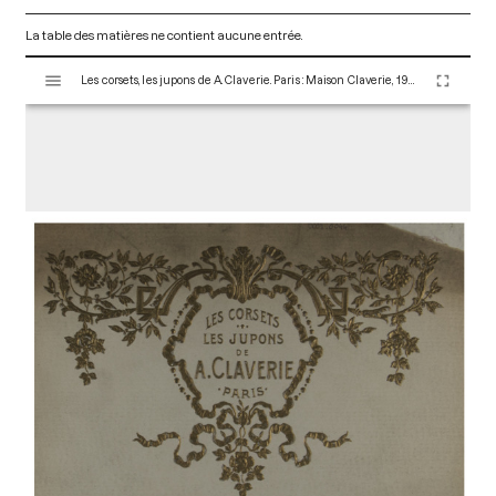
La table des matières ne contient aucune entrée.
V
Les corsets, les jupons de A. Claverie. Paris : Maison Claverie, 1900. 24 p. (Corsets esthétiques, ceintures et lingerie, 5)
i
s
u
a
l
i
s
e
u
r
M
i
r
a
d
o
r