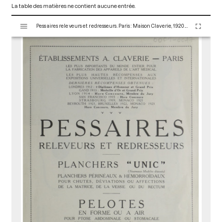
La table des matières ne contient aucune entrée.
V
Pessaires releveurs et redresseurs. Paris : Maison Claverie, 1920. 10 p. (Prothèses, 20)
i
s
u
a
l
i
s
e
u
r
M
i
r
a
d
o
r