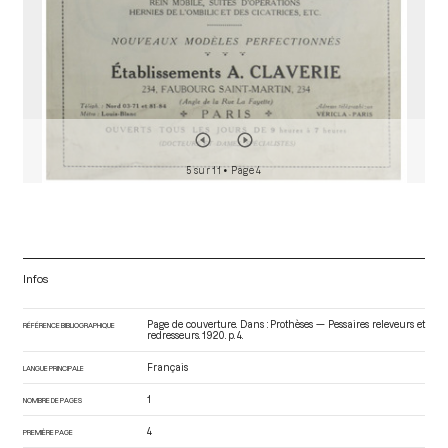
5 sur 11
• Page 4
Infos
Page de couverture. Dans : Prothèses — Pessaires releveurs et
RÉFÉRENCE BIBLIOGRAPHIQUE
redresseurs
. 1920. p. 4.
Français
LANGUE PRINCIPALE
1
NOMBRE DE PAGES
4
PREMIÈRE PAGE