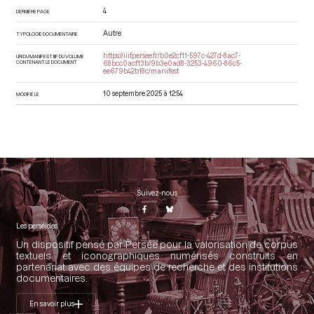
4
DERNIÈRE PAGE
Autre
TYPOLOGIE DOCUMENTAIRE
https://iiif.persee.fr/b0e2cf11-597c-427d-8ac7-
URI DU MANIFEST IIIF DU VOLUME
CONTENANT LE DOCUMENT
68bcc0acf13b/9b3e0ad8-3253-4960-86c5-
ee679b42b18c/manifest
10 septembre 2025 à 12:54
MODIFIÉ LE
Suivez-nous
Les perséides
Un dispositif pensé par Persée pour la valorisation de corpus
textuels et iconographiques numérisés construits en
partenariat avec des équipes de recherche et des institutions
documentaires.
En savoir plus