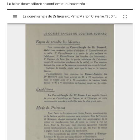
La table des matières ne contient aucune entrée.
V
Le corset-sangle du Dr. Brossard. Paris : Maison Claverie, 1900. 10 p. (Prothèses, 3)
i
s
u
a
l
i
s
e
u
r
M
i
r
a
d
o
r