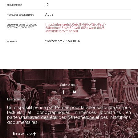
10
DERNIÈRE PAGE
Autre
TYPOLOGIE DOCUMENTAIRE
https://iiif.persee.fr/b0e2cf11-597c-427d-8ac7-
URI DU MANIFEST IIIF DU VOLUME
CONTENANT LE DOCUMENT
68bcc0acf13b/2c69a4d1-953d-4ee9-9928-
a920f9fe1dc5/manifest
11 décembre 2025 à 10:56
MODIFIÉ LE
Suivez-nous
Les perséides
Un dispositif pensé par Persée pour la valorisation de corpus
textuels et iconographiques numérisés construits en
partenariat avec des équipes de recherche et des institutions
documentaires.
En savoir plus